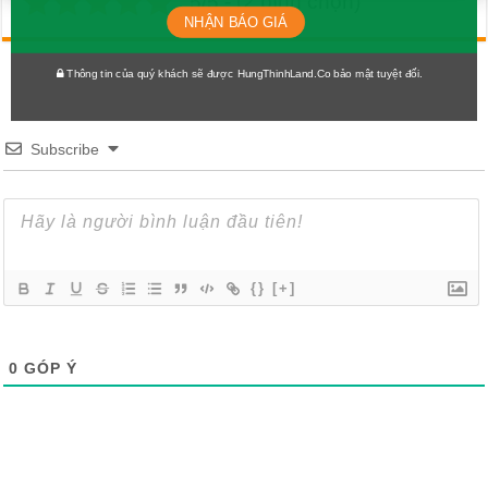
5/5 - (2 bình chọn)
NHẬN BÁO GIÁ
Thông tin của quý khách sẽ được HungThinhLand.Co bảo mật tuyệt đối.
Subscribe
{}
[+]
0
GÓP Ý