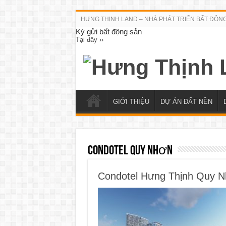
HƯNG THỊNH LAND – NHÀ PHÁT TRIỂN BẤT ĐỘN
Ký gửi bất động sản
Tại đây ››
GIỚI THIỆU
DỰ ÁN ĐẤT NỀN
Condotel Quy Nhơn
Condotel Hưng Thịnh Quy 