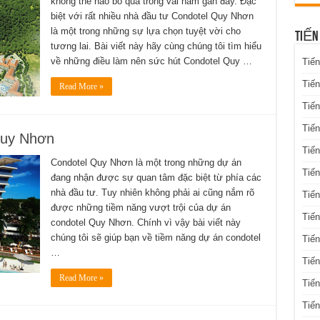
không thể nào bỏ qua trong vài năm gần đây. Đặc
biệt với rất nhiều nhà đầu tư Condotel Quy Nhơn
là một trong những sự lựa chọn tuyệt vời cho
TIẾN
tương lai. Bài viết này hãy cùng chúng tôi tìm hiểu
về những điều làm nên sức hút Condotel Quy …
Tiến
Tiến
Read More »
Tiến
Tiế
Quy Nhơn
Tiến
Condotel Quy Nhơn là một trong những dự án
Tiế
đang nhận được sự quan tâm đặc biệt từ phía các
nhà đầu tư. Tuy nhiên không phải ai cũng nắm rõ
Tiến
được những tiềm năng vượt trội của dự án
Tiến
condotel Quy Nhơn. Chính vì vậy bài viết này
chúng tôi sẽ giúp bạn về tiềm năng dự án condotel
Tiến
…
Tiến
Read More »
Tiến
Tiế