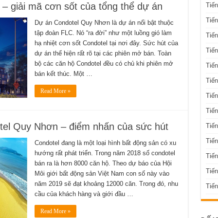
– giải mã cơn sốt của tổng thể dự án
Tiế
Tiến
Dự án Condotel Quy Nhơn là dự án nổi bật thuộc
tập đoàn FLC. Nó “ra đời” như một luồng gió làm
Tiến
hạ nhiệt cơn sốt Condotel tại nơi đây. Sức hút của
Tiến
dự án thể hiện rất rõ tại các phiên mở bán. Toàn
bộ các căn hộ Condotel đều có chủ khi phiên mở
Tiến
bán kết thúc. Một …
Tiến
Read More »
Tiến
Tiến
tel Quy Nhơn – điểm nhấn của sức hút
Tiến
Tiến
Condotel đang là một loại hình bất động sản có xu
hướng rất phát triển. Trong năm 2018 số condotel
Tiế
bán ra là hơn 8000 căn hộ. Theo dự báo của Hội
Tiế
Môi giới bất động sản Việt Nam con số này vào
năm 2019 sẽ đạt khoảng 12000 căn. Trong đó, nhu
Tiến
cầu của khách hàng và giới đầu …
Read More »