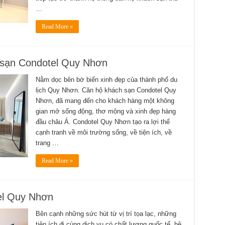
…
Read More »
 sạn Condotel Quy Nhơn
Nằm dọc bên bờ biển xinh đẹp của thành phố du
lịch Quy Nhơn. Căn hộ khách sạn Condotel Quy
Nhơn, đã mang đến cho khách hàng một không
gian mở sống động, thơ mộng và xinh đẹp hàng
đầu châu Á. Condotel Quy Nhơn tạo ra lợi thế
cạnh tranh về môi trường sống, về tiện ích, về
trang …
Read More »
tel Quy Nhơn
Bên cạnh những sức hút từ vị trí tọa lạc, những
tiện ích đi cùng dịch vụ có chất lượng quốc tế, hệ