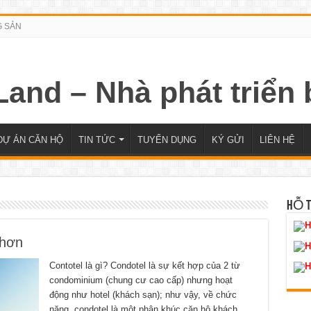
G SẢN
DỰ ÁN CĂN HỘ
TIN TỨC
TUYỂN DỤNG
KÝ GỬI
LIÊN HỆ
HỖ 
H
Nhơn
H
Contotel là gì? Condotel là sự kết hợp của 2 từ
H
condominium (chung cư cao cấp) nhưng hoạt
động như hotel (khách sạn); như vậy, về chức
năng, condotel là một phân khúc căn hộ khách