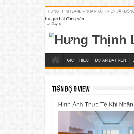
HƯNG THỊNH LAND – NHÀ PHÁT TRIỂN BẤT ĐỘN
Ký gửi bất động sản
Tại đây ››
GIỚI THIỆU
DỰ ÁN ĐẤT NỀN
Tiến độ 9 View
Hình Ảnh Thực Tế Khi Nhận