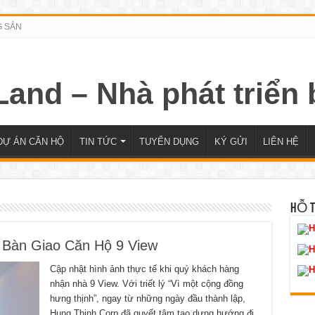
G SẢN
DỰ ÁN CĂN HỘ
TIN TỨC
TUYỂN DỤNG
KÝ GỬI
LIÊN HỆ
HỖ 
H
 Bàn Giao Căn Hộ 9 View
H
Cập nhật hình ảnh thực tế khi quý khách hàng
H
nhận nhà 9 View. Với triết lý “Vì một cộng đồng
hưng thịnh”, ngay từ những ngày đầu thành lập,
Hung Thinh Corp đã quyết tâm tạo dựng hướng đi