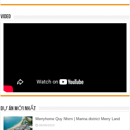
VIDEO
DỰ ÁN MỚI NHẤT
Merryhome Quy Nhơn | Marina district Merry Land
08/08/2023