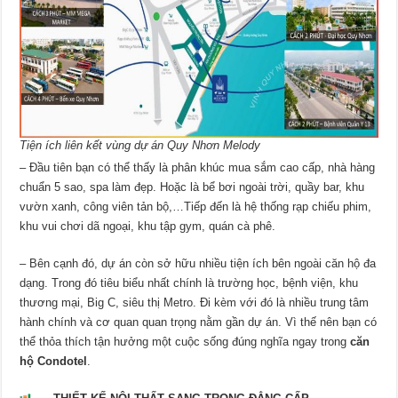
Tiện ích liên kết vùng dự án Quy Nhơn Melody
– Đầu tiên bạn có thể thấy là phân khúc mua sắm cao cấp, nhà hàng
chuẩn 5 sao, spa làm đẹp. Hoặc là bể bơi ngoài trời, quầy bar, khu
vườn xanh, công viên tản bộ,…Tiếp đến là hệ thống rạp chiếu phim,
khu vui chơi dã ngoại, khu tập gym, quán cà phê.
– Bên cạnh đó, dự án còn sở hữu nhiều tiện ích bên ngoài căn hộ đa
dạng. Trong đó tiêu biểu nhất chính là trường học, bệnh viện, khu
thương mại, Big C, siêu thị Metro. Đi kèm với đó là nhiều trung tâm
hành chính và cơ quan quan trọng nằm gần dự án. Vì thế nên bạn có
thể thỏa thích tận hưởng một cuộc sống đúng nghĩa ngay trong
căn
hộ Condotel
.