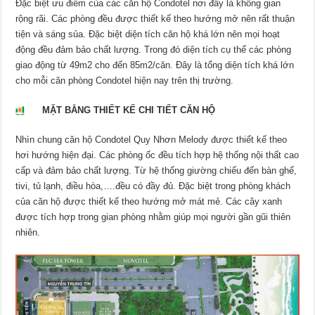
Đặc biệt ưu điểm của các căn hộ Condotel nơi đây là không gian
rộng rãi. Các phòng đều được thiết kế theo hướng mở nên rất thuận
tiện và sáng sủa. Đặc biệt diện tích căn hộ khá lớn nên mọi hoạt
động đều đảm bảo chất lượng. Trong đó diện tích cụ thể các phòng
giao động từ 49m2 cho đến 85m2/căn. Đây là tổng diện tích khá lớn
cho mỗi căn phòng Condotel hiện nay trên thị trường.
MẶT BẰNG THIẾT KẾ CHI TIẾT CĂN HỘ
Nhìn chung căn hộ Condotel Quy Nhơn Melody được thiết kế theo
hơi hướng hiện đại. Các phòng ốc đều tích hợp hệ thống nội thất cao
cấp và đảm bảo chất lượng. Từ hệ thống giường chiếu đến bàn ghế,
tivi, tủ lạnh, điều hòa,….đều có đầy đủ. Đặc biệt trong phòng khách
của căn hộ được thiết kế theo hướng mở mát mẻ. Các cây xanh
được tích hợp trong gian phòng nhằm giúp mọi người gần gũi thiên
nhiên.