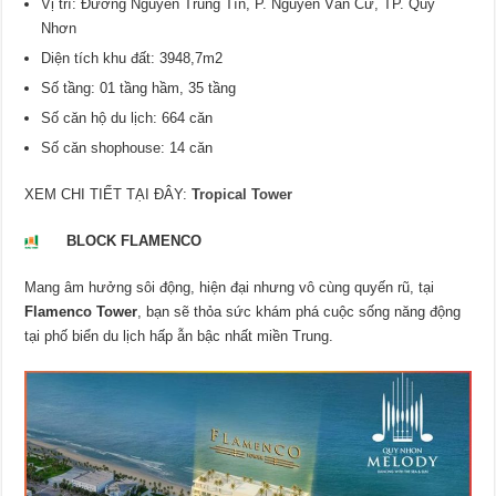
Vị trí: Đường Nguyễn Trung Tín, P. Nguyễn Văn Cừ, TP. Quy
Nhơn
Diện tích khu đất: 3948,7m2
Số tầng: 01 tầng hầm, 35 tầng
Số căn hộ du lịch: 664 căn
Số căn shophouse: 14 căn
XEM CHI TIẾT TẠI ĐÂY:
Tropical Tower
BLOCK FLAMENCO
Mang âm hưởng sôi động, hiện đại nhưng vô cùng quyến rũ, tại
Flamenco Tower
, bạn sẽ thỏa sức khám phá cuộc sống năng động
tại phố biển du lịch hấp ẫn bậc nhất miền Trung.