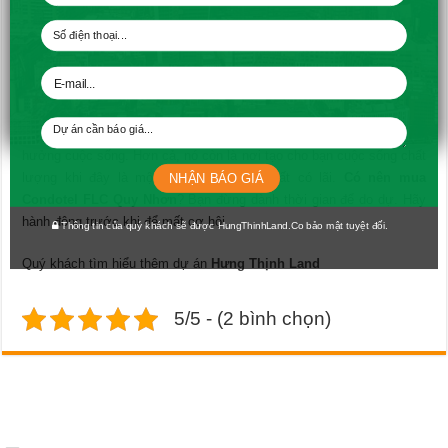
dẫn. Bạn sẽ được giảm 2%/ sản phẩm khi mua từ 2 đến 5 sản
phẩm. Và con số chiết khấu sẽ lên tới 9%/ sản phẩm khi bạn mua từ
25 sản phẩm trở lên. Nếu bạn còn đang đắn đo
có nên mua
Condotel FLC Quy Nhơn
hay không thì những điều trên đã giúp bạn
có câu trả lời rồi đấy.
Condotel là một loại hình “đa chức năng” . Nó là nơi ở, là nơi tận
hưởng cuộc sống. Hơn cả, nó còn là nơi tạo cho bạn cuộc sống chất
lượng khi đây là một lựa chọn đầu tư rất có lãi.
Có nên mua
NHẬN BÁO GIÁ
Condotel FLC Quy Nhơn
? Bạn đừng dành thời gian để do dự. Hãy
hành động trước khi để mất cơ hội.
Thông tin của quý khách sẽ được HungThinhLand.Co bảo mật tuyệt đối.
Quý khách tìm hiểu thêm dự án
Hưng Thịnh Land
5/5 - (2 bình chọn)