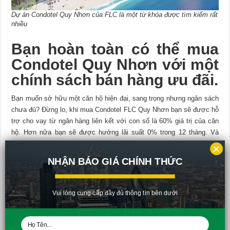
Dự án Condotel Quy Nhơn của FLC là một từ khóa được tìm kiếm rất
nhiều
Bạn hoàn toàn có thể mua
Condotel Quy Nhơn với một
chính sách bán hàng ưu đãi.
Bạn muốn sở hữu một căn hộ hiện đại, sang trọng nhưng ngân sách
chưa đủ? Đừng lo, khi mua Condotel FLC Quy Nhơn bạn sẽ được hỗ
trợ cho vay từ ngân hàng liên kết với con số là 60% giá trị của căn
hộ. Hơn nữa bạn sẽ được hưởng lãi suất 0% trong 12 tháng. Và
khoản vay sẽ có thời hạn trong vòng 15 năm.
×
NHẬN BÁO GIÁ CHÍNH THỨC
Căn hộ Condotel FLC Quy Nhơn – Tiện ích, chất lượng và đẳng
cấp
Vui lòng cung cấp đầy đủ thông tin bên dưới
Bạn là một nhà đầu tư, bạn muốn kiếm lời từ việc cho thuê căn hộ
khách sạn nghỉ dưỡng? Bạn muốn mua nhiều phòng một lúc?
Condotel Quy Nhơn sẽ gửi đến bạn một chính sách chiết khấu hấp