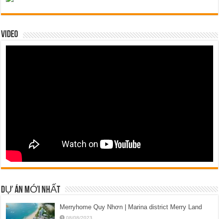
VIDEO
DỰ ÁN MỚI NHẤT
Merryhome Quy Nhơn | Marina district Merry Land
08/08/2023