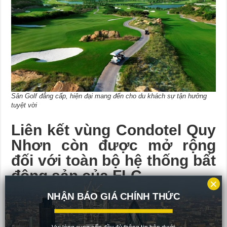
Sân Golf đẳng cấp, hiện đại mang đến cho du khách sự tận hưởng
tuyệt vời
Liên kết vùng Condotel Quy
Nhơn còn được mở rộng
đối với toàn bộ hệ thống bất
động sản của FLC
×
Khi bạn sở hữu một sản phẩm FLC Condotel, những dịch vụ ưu đãi
NHẬN BÁO GIÁ CHÍNH THỨC
bạn nhận được sẽ không chỉ nằm trong
liên kết vùng Condotel Quy
Nhơn.