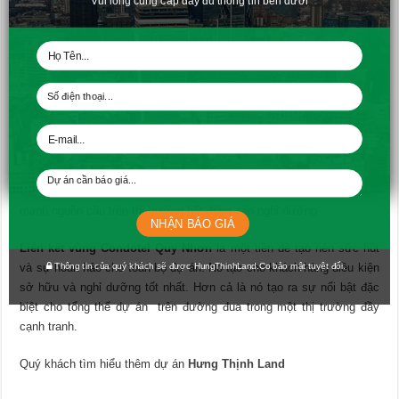
Vui lòng cung cấp đầy đủ thông tin bên dưới
Bước đi khôn ngoan những chủ đầu tư Condotel Quy Nhơn
Minh chứng cụ thể nhất là khi bạn sở hữu căn hộ Condotel FLC Quy
Nhơn, bạn sẽ được tặng một gói quà rất giá trị. Đó là bạn sẽ nhận
được 15 ngày đêm nghỉ dưỡng và tận hưởng miễn phí toàn bộ các
dịch vụ nghỉ dưỡng. Điều đặc biệt là, địa điểm tận hưởng không chỉ
ở Quy Nhơn mà bạn có thể lựa chọn bất kỳ Condotel, khách sạn,
hay Resort nào thuộc sở hữu của tập đoàn FLC.
Đây là hoạt động liên kết rất “ thông minh” tạo ra một sức hút đẩy
mạnh nguồn cầu trên thị trường bất động sản nghỉ dưỡng.
NHẬN BÁO GIÁ
Liên kết vùng Condotel Quy Nhơn
là một tiền đề tạo nên sức hút
Thông tin của quý khách sẽ được HungThinhLand.Co bảo mật tuyệt đối.
và sự hoàn hảo cho toàn bộ dự án. Nó tạo cho khách hàng điều kiện
sở hữu và nghỉ dưỡng tốt nhất. Hơn cả là nó tạo ra sự nổi bật đặc
biệt cho tổng thể dự án trên đường đua trong một thị trường đầy
cạnh tranh.
Quý khách tìm hiểu thêm dự án
Hưng Thịnh Land