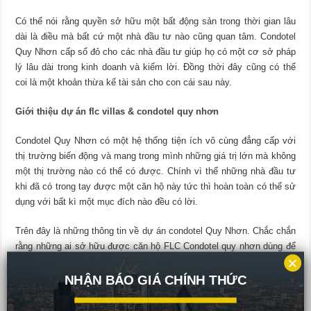
Có thể nói rằng quyền sở hữu một bất động sản trong thời gian lâu
dài là điều mà bất cứ một nhà đầu tư nào cũng quan tâm. Condotel
Quy Nhơn cấp sổ đỏ cho các nhà đầu tư giúp họ có một cơ sở pháp
lý lâu dài trong kinh doanh và kiếm lời. Đồng thời đây cũng có thể
coi là một khoản thừa kế tài sản cho con cái sau này.
Giới thiệu dự án flc villas & condotel quy nhơn
Condotel Quy Nhơn có một hệ thống tiện ích vô cùng đẳng cấp với
thị trường biến động và mang trong mình những giá trị lớn mà không
một thị trường nào có thể có được. Chính vì thế những nhà đầu tư
khi đã có trong tay được một căn hộ này tức thì hoàn toàn có thể sử
dụng với bất kì một mục đích nào đều có lời.
Trên đây là những thông tin về dự án condotel Quy Nhơn. Chắc chắn
rằng những ai sở hữu được căn hộ FLC Condotel quy nhơn dùng để
×
đầu tư cho tương lai hay để
bán Condotel Quy Nhơn
kiếm lời đều
sẽ thành công.
NHẬN BÁO GIÁ CHÍNH THỨC
Quý khách tìm hiểu thêm dự án
Hưng Thịnh Land