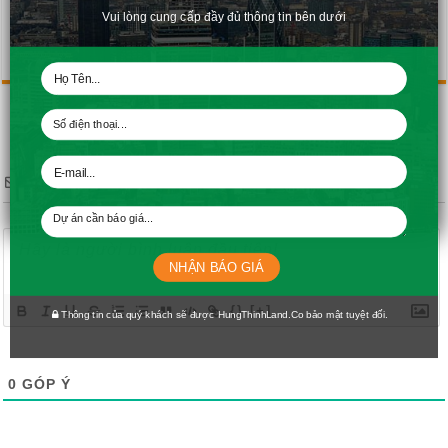
Vui lòng cung cấp đầy đủ thông tin bên dưới
Rate this post
Subscribe
NHẬN BÁO GIÁ
{}
[+]
Thông tin của quý khách sẽ được HungThinhLand.Co bảo mật tuyệt đối.
0
GÓP Ý