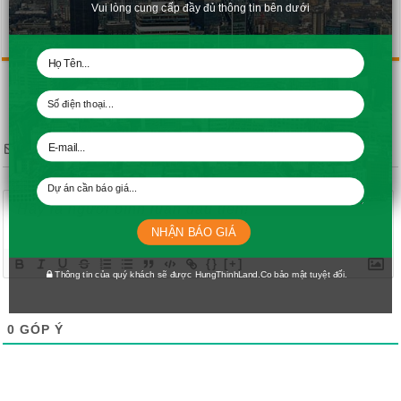
Vui lòng cung cấp đầy đủ thông tin bên dưới
5/5 - (1 bình chọn)
Subscribe
NHẬN BÁO GIÁ
{}
[+]
Thông tin của quý khách sẽ được HungThinhLand.Co bảo mật tuyệt đối.
0
GÓP Ý