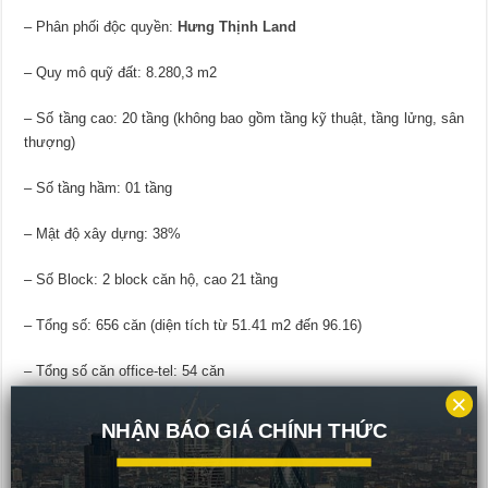
– Phân phối độc quyền:
Hưng Thịnh Land
– Quy mô quỹ đất: 8.280,3 m2
– Số tầng cao: 20 tầng (không bao gồm tầng kỹ thuật, tầng lửng, sân
thượng)
– Số tầng hầm: 01 tầng
– Mật độ xây dựng: 38%
– Số Block: 2 block căn hộ, cao 21 tầng
– Tổng số: 656 căn (diện tích từ 51.41 m2 đến 96.16)
– Tổng số căn office-tel: 54 căn
×
– Tiện ích nội khu: hồi bơi, spa, gym, 2 tầng thương mại
NHẬN BÁO GIÁ CHÍNH THỨC
– Pháp lý: hoàn thiện