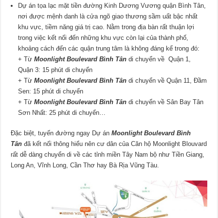
Dự án tọa lạc mặt tiền đường Kinh Dương Vương quận Bình Tân,
nơi được mệnh danh là cửa ngõ giao thương sầm uất bậc nhất
khu vực, tiềm năng giá trị cao. Nằm trong địa bàn rất thuận lợi
trong việc kết nối đến những khu vực còn lại của thành phố,
khoảng cách đến các quận trung tâm là không đáng kể trong đó:
+ Từ
Moonlight Boulevard Bình Tân
di chuyển về Quận 1,
Quận 3: 15 phút di chuyển
+ Từ
Moonlight Boulevard Bình Tân
di chuyển về Quận 11, Đầm
Sen: 15 phút di chuyển
+ Từ
Moonlight Boulevard Bình Tân
di chuyển về Sân Bay Tân
Sơn Nhất: 25 phút di chuyển…
Đặc biệt, tuyến đường ngay Dự án
Moonlight Boulevard Bình
Tân
đã kết nối thông hiểu nên cư dân của Căn hộ Moonlight Blouvard
rất dễ dàng chuyển di về các tỉnh miền Tây Nam bộ như Tiền Giang,
Long An, Vĩnh Long, Cần Thơ hay Bà Rịa Vũng Tàu.