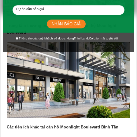
NHẬN BÁO GIÁ
Trung tâm thương mại – Shophouse tại căn hộ Moonlight
Boulevard
Thông tin của quý khách sẽ được HungThinhLand.Co bảo mật tuyệt đối.
Các tiện ích khác tại căn hộ Moonlight Boulevard Bình Tân