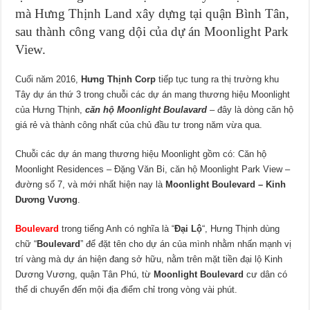
mà Hưng Thịnh Land xây dựng tại quận Bình Tân,
sau thành công vang dội của dự án Moonlight Park
View.
Cuối năm 2016,
Hưng Thịnh Corp
tiếp tục tung ra thị trường khu
Tây dự án thứ 3 trong chuỗi các dự án mang thương hiệu Moonlight
của Hưng Thịnh,
căn hộ Moonlight Boulavard
– đây là dòng căn hộ
giá rẻ và thành công nhất của chủ đầu tư trong năm vừa qua.
Chuỗi các dự án mang thương hiệu Moonlight gồm có: Căn hộ
Moonlight Residences – Đặng Văn Bi, căn hộ Moonlight Park View –
đường số 7, và mới nhất hiện nay là
Moonlight Boulevard – Kinh
Dương Vương
.
Boulevard
trong tiếng Anh có nghĩa là “
Đại Lộ
“, Hưng Thịnh dùng
chữ “
Boulevard
” để đặt tên cho dự án của mình nhằm nhấn mạnh vị
trí vàng mà dự án hiện đang sở hữu, nằm trên mặt tiền đại lộ Kinh
Dương Vương, quận Tân Phú, từ
Moonlight Boulevard
cư dân có
thể di chuyển đến mội địa điểm chỉ trong vòng vài phút.