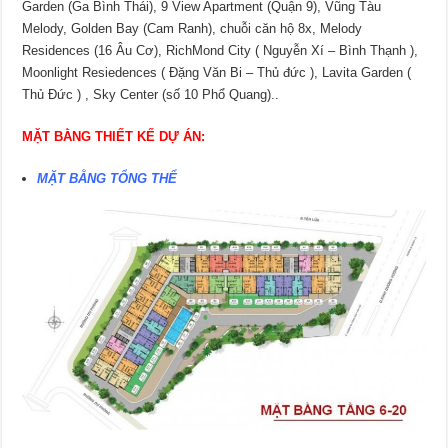
Garden (Ga Bình Thái), 9 View Apartment (Quận 9), Vũng Tàu
Melody, Golden Bay (Cam Ranh), chuỗi căn hộ 8x, Melody
Residences (16 Âu Cơ), RichMond City ( Nguyễn Xí – Bình Thạnh ),
Moonlight Resiedences ( Đặng Văn Bi – Thủ đức ), Lavita Garden (
Thủ Đức ) , Sky Center (số 10 Phổ Quang)..
MẶT BẰNG THIẾT KẾ DỰ ÁN:
MẶT BẰNG TỔNG THỂ