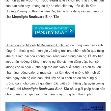
lạc nghiệp thì
Moonlight Boulevard
là lựa chọn tốt nhất cho túi tiền
của bạn hiện nay, không có dự án nào hiện này trên đại lộ Kinh
Dương Vương có thiết kế hiện đại, tiện ích da dạng và giá thành tốt
như
Moonlight Boulevard Bình Tân
.
Dự án căn hộ Moonlight Boulevard Bình Tân
có công viên cây xanh
rộng lớn, thoáng mát, đón gió và nắng trời nhẹ nhõm chiếu qua từng
khe cửa làm hài hòa không gian sống xanh trong căn hộ. Ở đây bạn
được tận hưởng 5 tầng thương nghiệp dịch vụ đẳng cấp, bạn sẽ
không còn lo ngại vì phải tập thể dục vào buổi sáng, đi siêu thị, ăn
nhà hàng, uống cafe, đi mua sắm và làm đẹp vì những tiện ích đó
nằm ngay căn hộ của bạn. Nơi đây sẽ là chốn an cư vô cùng lý
tưởng dành cho bạn và gia đình, đặc biệt với những cặp uyên ương
trẻ tuổi, thì
Moonlight Boulevard Bình Tân
sẽ là giải pháp hoàn hảo
cho tổ ấm vừa ngân sách, lại nằm ngay trung tâm thành phố.