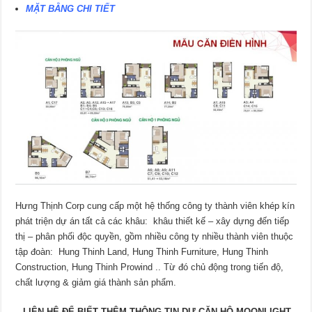
MẶT BẰNG CHI TIẾT
Hưng Thịnh Corp cung cấp một hệ thống công ty thành viên khép kín
phát triện dự án tất cả các khâu: khâu thiết kế – xây dựng đến tiếp
thị – phân phối độc quyền, gồm nhiều công ty nhiều thành viên thuộc
tập đoàn: Hung Thinh Land, Hung Thinh Furniture, Hung Thinh
Construction, Hung Thinh Prowind .. Từ đó chủ động trong tiến độ,
chất lượng & giảm giá thành sản phẩm.
LIÊN HỆ ĐỂ BIẾT THÊM THÔNG TIN DỰ CĂN HỘ MOONLIGHT