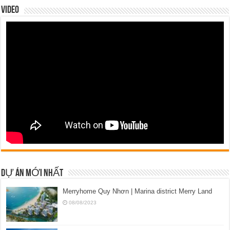
VIDEO
DỰ ÁN MỚI NHẤT
Merryhome Quy Nhơn | Marina district Merry Land
08/08/2023