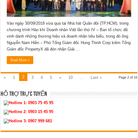
Vào ngày 30/09/2018 vừa qua tại Nhà hát Quân đội (TP.HCM), trong
chương trình Hào khí Doanh nhân Việt lần thứ IV – Ban tổ chức đã
vinh danh những thương hiệu và doanh nhân tiêu biểu, trong đó ông
Nguyễn Nam Hiền – Phó Tổng Giám đốc Hung Thinh Corp kiêm Tổng
Giám đốc PropertyX đã đón nhận Giải …
Read More »
2
«
1
3
4
5
»
10
...
Last »
Page 2 of 16
HỖ TRỢ TRỰC TUYẾN
Hotline 1:
0903 75 45 95
Hotline 2:
0903 15 45 95
Hotline 3:
0907 999 681