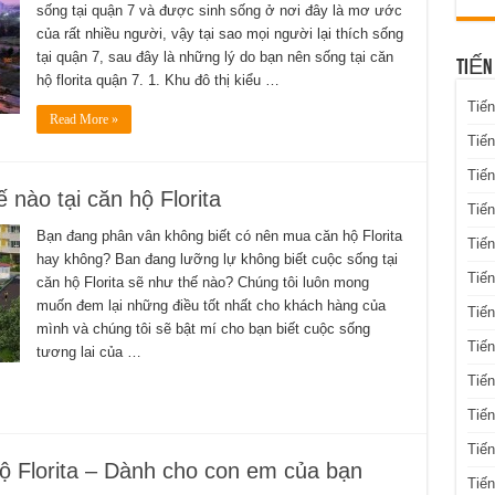
sống tại quận 7 và được sinh sống ở nơi đây là mơ ước
của rất nhiều người, vậy tại sao mọi người lại thích sống
tại quận 7, sau đây là những lý do bạn nên sống tại căn
TIẾN
hộ florita quận 7. 1. Khu đô thị kiểu …
Tiến
Read More »
Tiến
Tiến
nào tại căn hộ Florita
Tiế
Bạn đang phân vân không biết có nên mua căn hộ Florita
Tiến
hay không? Ban đang lưỡng lự không biết cuộc sống tại
Tiế
căn hộ Florita sẽ như thế nào? Chúng tôi luôn mong
muốn đem lại những điều tốt nhất cho khách hàng của
Tiến
mình và chúng tôi sẽ bật mí cho bạn biết cuộc sống
Tiến
tương lai của …
Tiến
Tiến
Tiến
hộ Florita – Dành cho con em của bạn
Tiế