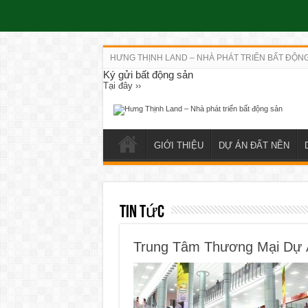
HƯNG THỊNH LAND – NHÀ PHÁT TRIỂN BẤT ĐỘN
Ký gửi bất động sản
Tại đây ››
GIỚI THIỆU
DỰ ÁN ĐẤT NỀN
Tin Tức
Trung Tâm Thương Mại Dự 