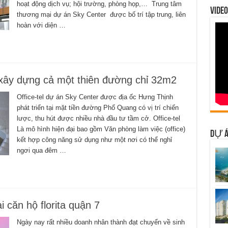
hoạt động dịch vụ; hội trường, phòng họp,… Trung tâm
VIDEO
thương mại dự án Sky Center được bố trí tập trung, liên
hoàn với diện …
 xây dựng cả một thiên đường chỉ 32m2
Office-tel dự án Sky Center được địa ốc Hưng Thịnh
phát triển tại mặt tiền đường Phổ Quang có vị trí chiến
lược, thu hút được nhiều nhà đầu tư tầm cở. Office-tel
Là mô hình hiện đại bao gồm Văn phòng làm việc (office)
DỰ Á
kết hợp công năng sử dụng như một nơi có thể nghỉ
ngơi qua đêm …
 căn hộ florita quận 7
Ngày nay rất nhiều doanh nhân thành đạt chuyển về sinh