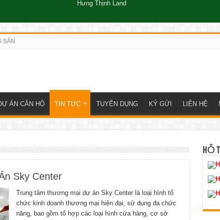
Hưng Thịnh Land
G SẢN
DỰ ÁN CĂN HỘ
TIN TỨC
TUYỂN DỤNG
KÝ GỬI
LIÊN HỆ
HỖ 
H
Án Sky Center
H
Trung tâm thương mại dự án Sky Center là loại hình tổ
H
chức kinh doanh thương mại hiện đại, sử dụng đa chức
năng, bao gồm tổ hợp các loại hình cửa hàng, cơ sở