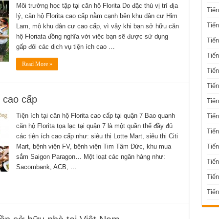
Môi trường học tập tại căn hộ Florita Do đặc thù vị trí địa
Tiế
lý, căn hộ Florita cao cấp nằm cạnh bên khu dân cư Him
Tiến
Lam, mộ khu dân cư cao cấp, vì vậy khi bạn sở hữu căn
hộ Floriata đồng nghĩa với việc bạn sẽ được sử dụng
Tiến
gấp đôi các dịch vụ tiện ích cao …
Tiến
Read More »
Tiến
Tiến
h cao cấp
Tiến
Tiện ích tại căn hộ Florita cao cấp tại quận 7 Bao quanh
Tiến
căn hộ Florita tọa lạc tại quận 7 là một quần thể đầy đủ
Tiến
các tiện ích cao cấp như: siêu thị Lotte Mart, siêu thị Citi
Tiến
Mart, bệnh viện FV, bệnh viện Tim Tâm Đức, khu mua
sắm Saigon Paragon… Một loạt các ngân hàng như:
Tiế
Sacombank, ACB, …
Tiế
Tiến