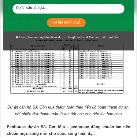
Dự án căn hộ Sài Gòn Mia thanh toán theo tiến độ hoàn thành dự án,
với nhiều đợt thanh toán từ khi đặt cọc cho đến lúc bàn giao. Khách
hàng còn có thể được hỗ trợ vay mua lên tới 70% giá trị căn hộ và
NHẬN BÁO GIÁ
lãi suất ưu đãi trong thời gian lên đến 20 năm.
Thông tin của quý khách sẽ được HungThinhLand.Co bảo mật tuyệt đối.
Dự án căn hộ Sài Gòn Mia thanh toán theo tiến độ hoàn thành dự án,
với nhiều đợt thanh toán từ khi đặt cọc cho đến lúc bàn giao
Penhouse
dự
án
Sài
Gòn
Mia
– penhouse đúng chuẩn tạo nên
chuẩn mực sống mới cho cuộc sống hiện đại.