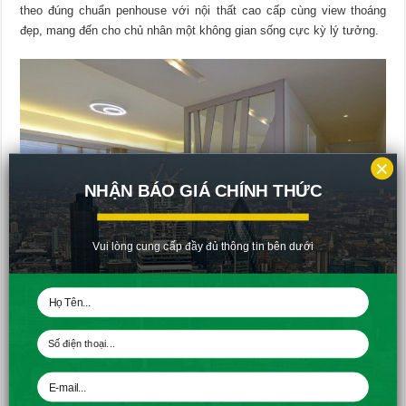
theo đúng chuẩn penhouse với nội thất cao cấp cùng view thoáng
đẹp, mang đến cho chủ nhân một không gian sống cực kỳ lý tưởng.
×
NHẬN BÁO GIÁ CHÍNH THỨC
Vui lòng cung cấp đầy đủ thông tin bên dưới
Các căn penhouse dự án Sài Gòn Mia được thiết kế và xây dựng
theo đúng chuẩn penhouse với nội thất cao cấp cùng view thoáng
đẹp
Phương thức thanh toán