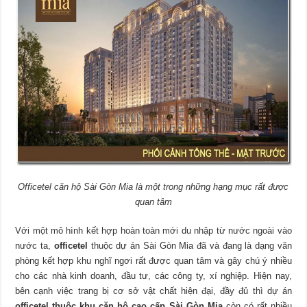
Officetel căn hộ Sài Gòn Mia là một trong những hạng mục rất được
quan tâm
Với một mô hình kết hợp hoàn toàn mới du nhập từ nước ngoài vào
nước ta,
officetel
thuộc dự án Sài Gòn Mia đã và đang là dạng văn
phòng kết hợp khu nghĩ ngơi rất được quan tâm và gây chú ý nhiều
cho các nhà kinh doanh, đầu tư, các công ty, xí nghiệp. Hiện nay,
bên cạnh việc trang bị cơ sở vật chất hiện đại, đầy đủ thì dự án
officetel thuộc khu căn hộ cao cấp Sài Gòn Mia
còn có rất nhiều