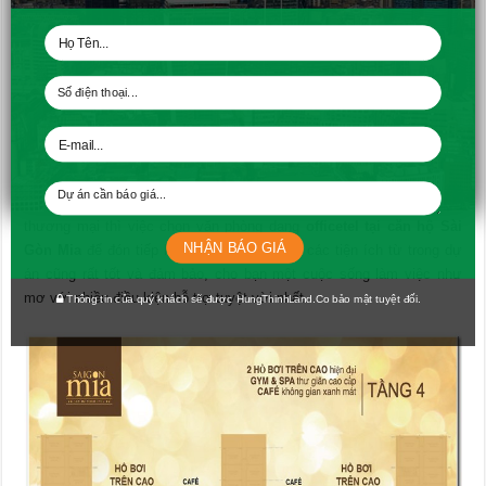
Bên trong căn hộ officetel của Sài Gòn Mia được Hưng Thịnh đầu tư
rất chặt chẽ và kỹ càng về thiết kế
Bên cạnh đó, với các tiện ích trong khu vực căn hộ Sài Gòn Mia như
khu giải trí, thể thao, hồ bơi, khu cafe, công viên cây xanh, khu
thương mại thì việc chọn văn phòng dạng
officetel tại căn hộ Sài
NHẬN BÁO GIÁ
Gòn Mia
để đón tiếp khách hàng, sử dụng các tiện ích từ trong dự
án cũng rất tốt và đảm bảo, cho bạn một cuộc sống làm việc như
mơ với nhiều điều kiện hỗ trợ tuyệt vời nhất.
Thông tin của quý khách sẽ được HungThinhLand.Co bảo mật tuyệt đối.