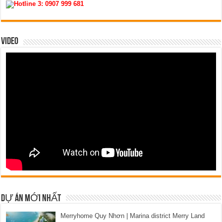
Hotline 3:
0907 999 681
VIDEO
DỰ ÁN MỚI NHẤT
Merryhome Quy Nhơn | Marina district Merry Land