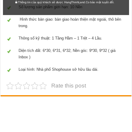
Thông tin của quý khách sẽ được HungThinhLand.Co bảo mật tuyệt đối.
Số lượng sản phẩm giới hạn: 10 Nền
Hình thức bàn giao: bàn giao hoàn thiện mặt ngoài, thô bên
trong.
Thông số kỹ thuật: 1 Tầng Hầm – 1 Trệt – 4 Lầu.
Diện tích đất: 6*30, 6*31, 6*32; Nền góc: 9*30, 9*32 ( giá
Inbox )
Loại hình: Nhà phố Shophouse sở hữu lâu dài.
Rate this post