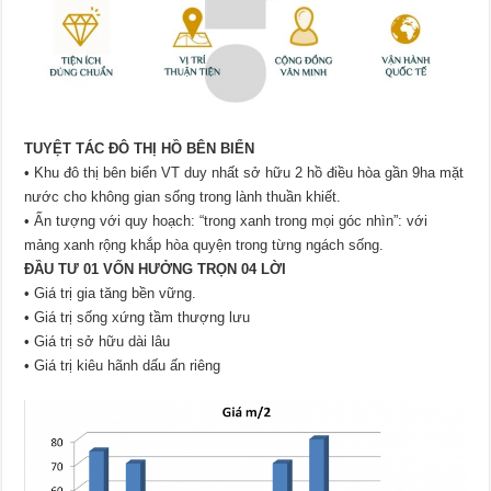
TUYỆT TÁC ĐÔ THỊ HỒ BÊN BIỂN
• Khu đô thị bên biển VT duy nhất sở hữu 2 hồ điều hòa gần 9ha mặt
nước cho không gian sống trong lành thuần khiết.
• Ấn tượng với quy hoạch: “trong xanh trong mọi góc nhìn”: với
mảng xanh rộng khắp hòa quyện trong từng ngách sống.
ĐẦU TƯ 01 VỐN HƯỞNG TRỌN 04 LỜI
• Giá trị gia tăng bền vững.
• Giá trị sống xứng tầm thượng lưu
• Giá trị sở hữu dài lâu
• Giá trị kiêu hãnh dấu ấn riêng