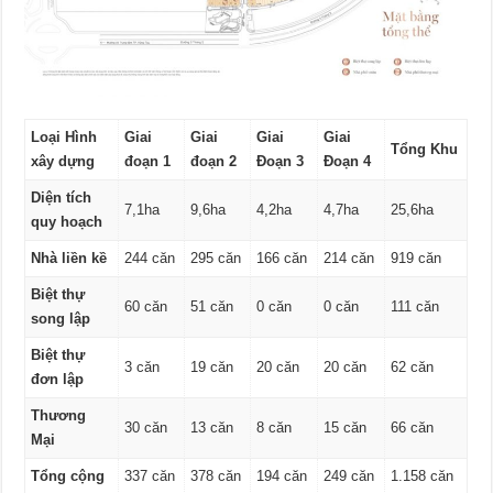
Loại Hình
Giai
Giai
Giai
Giai
Tổng Khu
xây dựng
đoạn 1
đoạn 2
Đoạn 3
Đoạn 4
Diện tích
7,1ha
9,6ha
4,2ha
4,7ha
25,6ha
quy hoạch
Nhà liền kề
244 căn
295 căn
166 căn
214 căn
919 căn
Biệt thự
60 căn
51 căn
0 căn
0 căn
111 căn
song lập
Biệt thự
3 căn
19 căn
20 căn
20 căn
62 căn
đơn lập
Thương
30 căn
13 căn
8 căn
15 căn
66 căn
Mại
Tổng cộng
337 căn
378 căn
194 căn
249 căn
1.158 căn