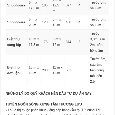
6 m x
Trước 3m,
Shophouse
105
12,5
377
4
17,5 m
sau 2m
m
6 m x
6 m x
Trước 3m,
Shophouse
120
460
4
20 m
15 m
sau 2m
Trước
Biệt thự
10 m x
8 m x
3,3m, sau
173
374
3
song lập
17,3 m
12 m
2m, bên
hông 2m
Trước 3m,
sau 3m,
Biệt thự
16 m x
11 m x
288
582
3
bên hông
đơn lập
18 m
12 m
mỗi bên
2,5m
NHỮNG LÝ DO QUÝ KHÁCH NÊN ĐẦU TƯ DỰ ÁN NÀY.!
TUYÊN NGÔN SỐNG XỨNG TẦM THƯỢNG LƯU
• Là đô thị thuộc phân khúc đẳng cấp hàng đầu tại TP Vũng Tàu.