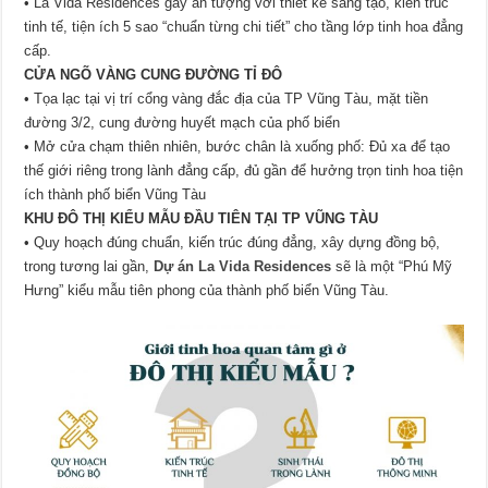
• La Vida Residences gây ấn tượng với thiết kế sáng tạo, kiến trúc
tinh tế, tiện ích 5 sao “chuẩn từng chi tiết” cho tầng lớp tinh hoa đẳng
cấp.
CỬA NGÕ VÀNG CUNG ĐƯỜNG TỈ ĐÔ
• Tọa lạc tại vị trí cổng vàng đắc địa của TP Vũng Tàu, mặt tiền
đường 3/2, cung đường huyết mạch của phố biển
• Mở cửa chạm thiên nhiên, bước chân là xuống phố: Đủ xa để tạo
thế giới riêng trong lành đẳng cấp, đủ gần để hưởng trọn tinh hoa tiện
ích thành phố biển Vũng Tàu
KHU ĐÔ THỊ KIỂU MẪU ĐẦU TIÊN TẠI TP VŨNG TÀU
• Quy hoạch đúng chuẩn, kiến trúc đúng đẳng, xây dựng đồng bộ,
trong tương lai gần,
Dự án La Vida Residences
sẽ là một “Phú Mỹ
Hưng” kiểu mẫu tiên phong của thành phố biển Vũng Tàu.