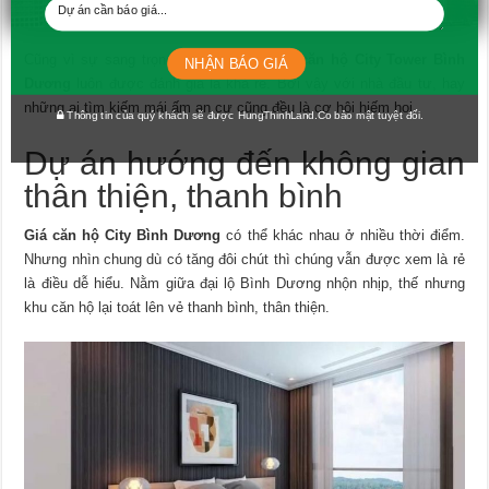
căn hộ toát lên vẻ hài hòa, sang trọng và đẳng cấp.
Cũng vì sự sang trọng, tiện nghi nên
giá căn hộ City Tower Bình
NHẬN BÁO GIÁ
Dương
luôn được đánh giá là khá rẻ. Bởi vậy với nhà đầu tư, hay
những ai tìm kiếm mái ấm an cư cũng đều là cơ hội hiếm hoi.
Thông tin của quý khách sẽ được HungThinhLand.Co bảo mật tuyệt đối.
Dự án hướng đến không gian
thân thiện, thanh bình
Giá căn hộ City Bình Dương
có thể khác nhau ở nhiều thời điểm.
Nhưng nhìn chung dù có tăng đôi chút thì chúng vẫn được xem là rẻ
là điều dễ hiểu. Nằm giữa đại lộ Bình Dương nhộn nhịp, thế nhưng
khu căn hộ lại toát lên vẻ thanh bình, thân thiện.