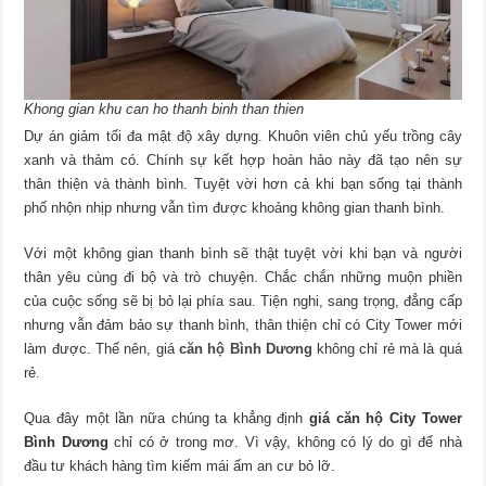
Khong gian khu can ho thanh binh than thien
Dự án giảm tối đa mật độ xây dựng. Khuôn viên chủ yếu trồng cây
xanh và thảm có. Chính sự kết hợp hoàn hảo này đã tạo nên sự
thân thiện và thành bình. Tuyệt vời hơn cả khi bạn sống tại thành
phố nhộn nhịp nhưng vẫn tìm được khoảng không gian thanh bình.
Với một không gian thanh bình sẽ thật tuyệt vời khi bạn và người
thân yêu cùng đi bộ và trò chuyện. Chắc chắn những muộn phiền
của cuộc sống sẽ bị bỏ lại phía sau. Tiện nghi, sang trọng, đẳng cấp
nhưng vẫn đảm bảo sự thanh bình, thân thiện chỉ có City Tower mới
làm được. Thế nên, giá
căn hộ Bình Dương
không chỉ rẻ mà là quá
rẻ.
Qua đây một lần nữa chúng ta khẳng định
giá căn hộ City Tower
Bình Dương
chỉ có ở trong mơ. Vì vậy, không có lý do gì để nhà
đầu tư khách hàng tìm kiếm mái ấm an cư bỏ lỡ.