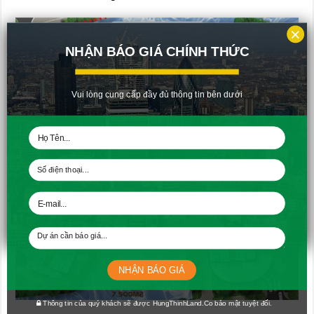
×
NHẬN BÁO GIÁ CHÍNH THỨC
Vui lòng cung cấp đầy đủ thông tin bên dưới
NHẬN BÁO GIÁ
Thông tin của quý khách sẽ được HungThinhLand.Co bảo mật tuyệt đối.