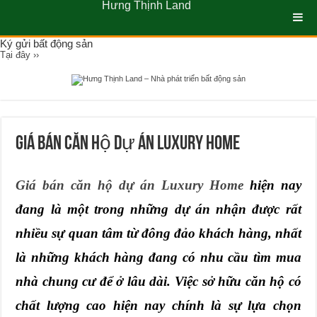
Hưng Thịnh Land
Ký gửi bất động sản
Tại đây ››
Giá bán căn hộ dự án Luxury Home
Giá bán căn hộ dự án Luxury Home
hiện nay
đang là một trong những dự án nhận được rất
nhiều sự quan tâm từ đông đảo khách hàng, nhất
là những khách hàng đang có nhu cầu tìm mua
nhà chung cư để ở lâu dài. Việc sở hữu căn hộ có
chất lượng cao hiện nay chính là sự lựa chọn