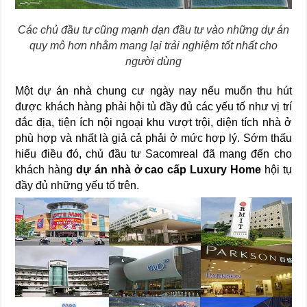
Các chủ đầu tư cũng mạnh dạn đầu tư vào những dự án
quy mô hơn nhằm mang lại trải nghiệm tốt nhất cho
người dùng
Một dự án nhà chung cư ngày nay nếu muốn thu hút
được khách hàng phải hội tủ đầy đủ các yếu tố như vị trí
đắc địa, tiện ích nội ngoại khu vượt trội, diện tích nhà ở
phù hợp và nhất là giả cả phải ở mức hợp lý. Sớm thấu
hiểu điều đó, chủ đầu tư Sacomreal đã mang đến cho
khách hàng
dự án nhà ở cao cấp Luxury Home
hội tụ
đầy đủ những yếu tố trên.