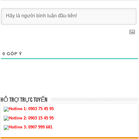
0
GÓP Ý
HỖ TRỢ TRỰC TUYẾN
Hotline 1:
0903 75 45 95
Hotline 2:
0903 15 45 95
Hotline 3:
0907 999 681