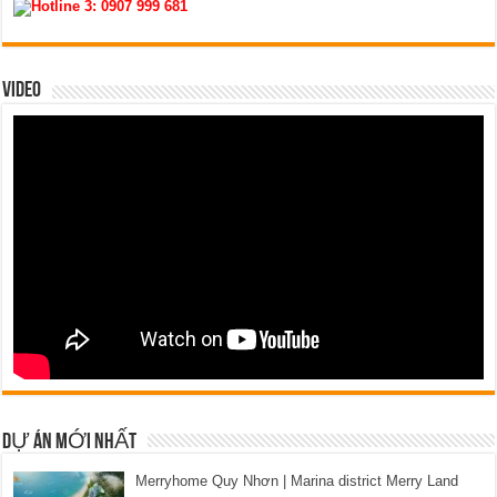
Hotline 3:
0907 999 681
VIDEO
DỰ ÁN MỚI NHẤT
Merryhome Quy Nhơn | Marina district Merry Land