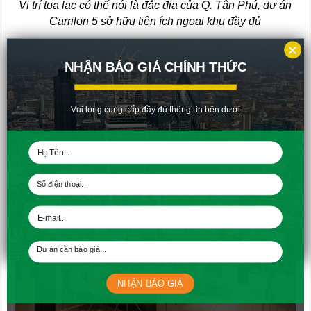
Vị trí tọa lạc có thể nói là đắc địa của Q. Tân Phú, dự án
Carrilon 5 sở hữu tiện ích ngoại khu đầy đủ
×
Ngoài ra,
hệ thống tiện ích nội khu dự án Carrilon 5
NHẬN BÁO GIÁ CHÍNH THỨC
cũng được đầu tư bài bản với: khu mua sắm giải trí, khu
cộng đồng, nhà trẻ, khu thể thao, nhà hàng, P. thể dục, P.
khám đa khoa,… Đặc biệt Carrilon 5 được đầu tư 2 bãi
Vui lòng cung cấp đầy đủ thông tin bên dưới
đỗ xe rộng rãi, thông thoáng dành cho cư dân và khách
đến chơi.
NHẬN BÁO GIÁ