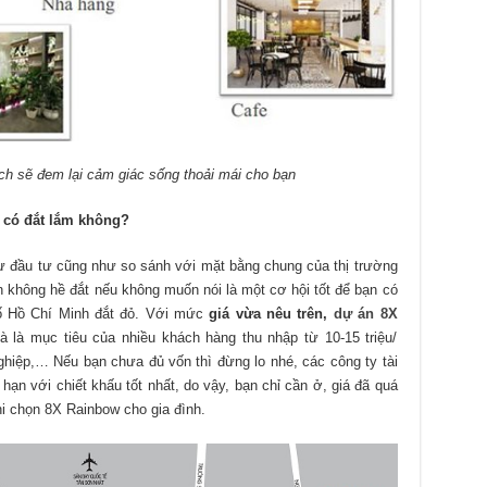
ích sẽ đem lại cảm giác sống thoải mái cho bạn
 có đắt lắm không?
sự đầu tư cũng như so sánh với mặt bằng chung của thị trường
n không hề đắt nếu không muốn nói là một cơ hội tốt để bạn có
ố Hồ Chí Minh đắt đỏ. Với mức
giá vừa nêu trên,
dự án 8X
à là mục tiêu của nhiều khách hàng thu nhập từ 10-15 triệu/
nghiệp,… Nếu bạn chưa đủ vốn thì đừng lo nhé, các công ty tài
 hạn với chiết khấu tốt nhất, do vậy, bạn chỉ cần ở, giá đã quá
hi chọn 8X Rainbow cho gia đình.