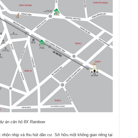
í dự án căn hộ 8X Rainbow
t nhộn nhịp và thu hút dân cư. Sở hữu một không gian riêng tại