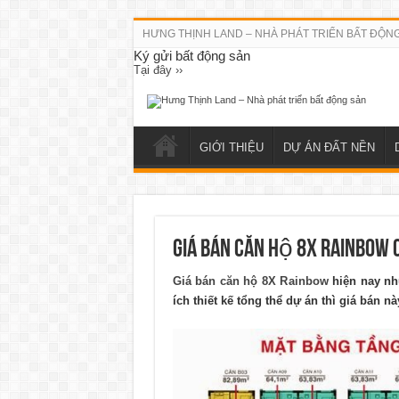
HƯNG THỊNH LAND – NHÀ PHÁT TRIỂN BẤT ĐỘN
Ký gửi bất động sản
Tại đây ››
GIỚI THIỆU
DỰ ÁN ĐẤT NỀN
Giá bán căn hộ 8X Rainbow
Giá bán căn hộ 8X Rainbow
hiện nay nh
ích thiết kế tổng thể dự án thì giá bán 