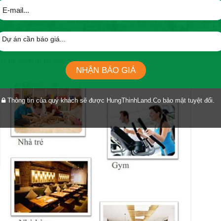
chắn sẽ rất lo lắng vì nếu theo nguyên lý thuận thì
giá bán dự
một tin đáng mừng cho bạn đó là dù Hưng Thịnh đầu tư rất lớn
inbow thì tập đoàn lại muốn mang đến mục tiêu giúp người ở
 lợi nhuận lên hàng đầu. Do vậy, dù nằm ở khu đắt đỏ nhưng
/ căn kèm theo nhiều chiết khấu tốt cho mọi đối tượng khách
ty tài chính uy tín hiện nay.
NHẬN BÁO GIÁ
Thông tin của quý khách sẽ được HungThinhLand.Co bảo mật tuyệt đối.