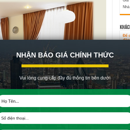
Gia
Nhà
KHÁC
Để c
đồn
Vui
đầu 
NHẬN BÁO GIÁ CHÍNH THỨC
Vui lòng cung cấp đầy đủ thông tin bên dưới
 tế căn hộ mẫu dự án 8X Rainbow