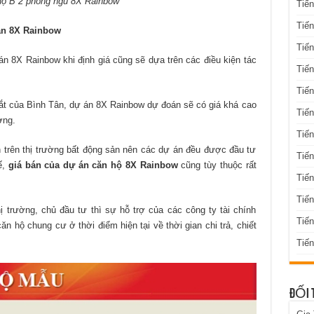
ộ B 2 phòng ngủ 8X Rainbow
Tiến
Tiến
án 8X Rainbow
Tiến
n 8X Rainbow khi định giá cũng sẽ dựa trên các điều kiện tác
Tiến
Tiến
đắt của Bình Tân, dự án 8X Rainbow dự đoán sẽ có giá khá cao
Tiến
ờng.
Tiến
n trên thị trường bất động sản nên các dự án đều được đầu tư
Tiến
ế,
giá bán của dự án căn hộ 8X Rainbow
cũng tùy thuộc rất
Tiến
Tiế
hị trường, chủ đầu tư thì sự hỗ trợ của các công ty tài chính
Tiế
 hộ chung cư ở thời điểm hiện tại về thời gian chi trả, chiết
Tiến
ĐỐI 