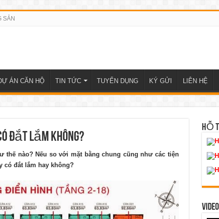
G SẢN
DỰ ÁN CĂN HỘ
TIN TỨC
TUYỂN DỤNG
KÝ GỬI
LIÊN HỆ
HỖ 
 có đắt lắm không?
H
ư thế nào? Nếu so với mặt bằng chung cũng như các tiện
H
này có đắt lắm hay không?
H
VIDEO