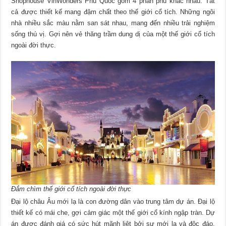
Shophouse VinWonders Phú Quốc gồm 4 phân phu khac nhau. Tất
cả được thiết kế mang đậm chất theo thế giới cổ tích. Những ngôi
nhà nhiều sắc màu nằm san sát nhau, mang đến nhiều trải nghiệm
sống thú vị. Gợi nên vẻ thăng trầm dung dị của một thế giới cổ tích
ngoài đời thực.
Đắm chìm thế giới cổ tích ngoài đời thực
Đại lộ châu Âu mới lạ là con đường dân vào trung tâm dự án. Đại lộ
thiết kế có mái che, gợi cảm giác một thế giới cổ kính ngập tràn. Dự
án được đánh giá có sức hút mãnh liệt bởi sự mới lạ và độc đáo,