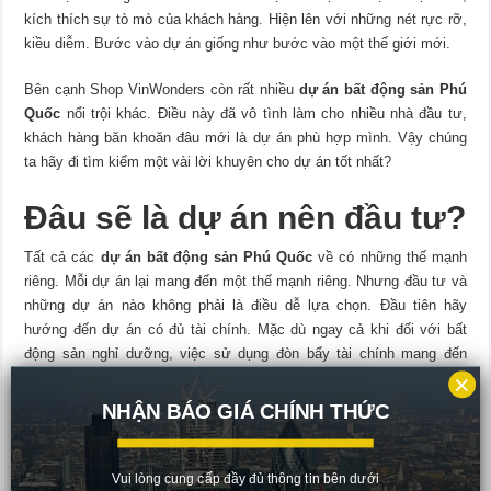
kích thích sự tò mò của khách hàng. Hiện lên với những nét rực rỡ,
kiều diễm. Bước vào dự án giống như bước vào một thế giới mới.
Bên cạnh Shop VinWonders còn rất nhiều
dự án bất động sản Phú
Quốc
nổi trội khác. Điều này đã vô tình làm cho nhiều nhà đầu tư,
khách hàng băn khoăn đâu mới là dự án phù hợp mình. Vậy chúng
ta hãy đi tìm kiếm một vài lời khuyên cho dự án tốt nhất?
Đâu sẽ là dự án nên đầu tư?
Tất cả các
dự án bất động sản Phú Quốc
về có những thế mạnh
riêng. Mỗi dự án lại mang đến một thế mạnh riêng. Nhưng đầu tư và
những dự án nào không phải là điều dễ lựa chọn. Đầu tiên hãy
hướng đến dự án có đủ tài chính. Mặc dù ngay cả khi đối với bất
động sản nghỉ dưỡng, việc sử dụng đòn bẩy tài chính mang đến
nhiều lợi nhuận, nhưng lại tiềm ẩn không ít rủi ro.
×
NHẬN BÁO GIÁ CHÍNH THỨC
Thế nên nhà đầu tư, khách hàng hãy lựa chọn dự án bất động sản
mà mình có đủ khả năng về tài chính. Tránh trường hợp đầu tư
nhưng mang theo gánh nặng tài chính về sau. Lựa chọn những gì án
Vui lòng cung cấp đầy đủ thông tin bên dưới