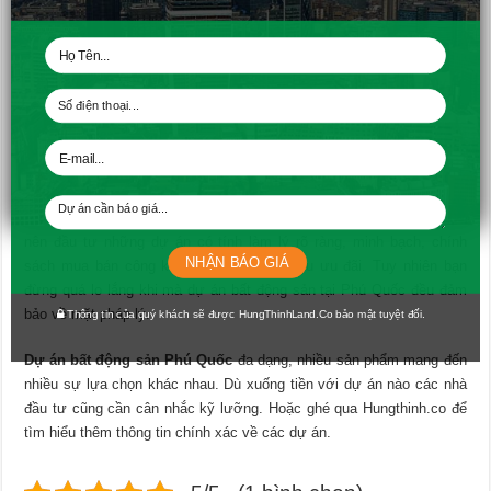
thực sự đắt giá với số tiền bỏ ra, là điều thứ hai cần thực hiện.
Trên thực tế có những dự án bất động sản quá giá trị không tương
xứng với số tiền. Hoặc nhiều người đầu tư theo đám đông, không có
ý định xuống tiền ngay từ đầu, nhưng vì nhà nhà người người mua
nên cũng mua theo. Mặc dù đất Phú Quốc là vàng, dự án bất động
sản nghỉ dưỡng đều là nhưng không phải dự án nào cũng phù hợp.
Hơn hết việc đầu tư theo tâm lý đám đông còn ảnh hưởng đến
nguồn vốn về sau khi mà chúng nằm ngoài dự định. Bên cạnh đó, chỉ
nên đầu tư những dự án có tính làm lý rõ ràng, minh bạch, chính
NHẬN BÁO GIÁ
sách mua bán công khai niêm yết và nhiều ưu đãi. Tuy nhiên bạn
đừng quá lo lắng khi mà dự án bất động sản tại Phú Quốc đều đảm
bảo về mặt pháp lý.
Thông tin của quý khách sẽ được HungThinhLand.Co bảo mật tuyệt đối.
Dự án bất động sản Phú Quốc
đa dạng, nhiều sản phẩm mang đến
nhiều sự lựa chọn khác nhau. Dù xuống tiền với dự án nào các nhà
đầu tư cũng cần cân nhắc kỹ lưỡng. Hoặc ghé qua Hungthinh.co để
tìm hiểu thêm thông tin chính xác về các dự án.