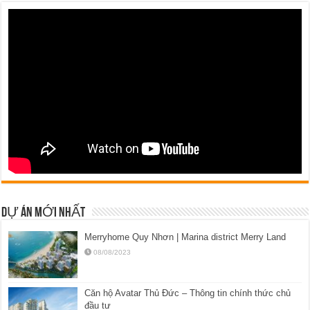
DỰ ÁN MỚI NHẤT
Merryhome Quy Nhơn | Marina district Merry Land
08/08/2023
Căn hộ Avatar Thủ Đức – Thông tin chính thức chủ
đầu tư