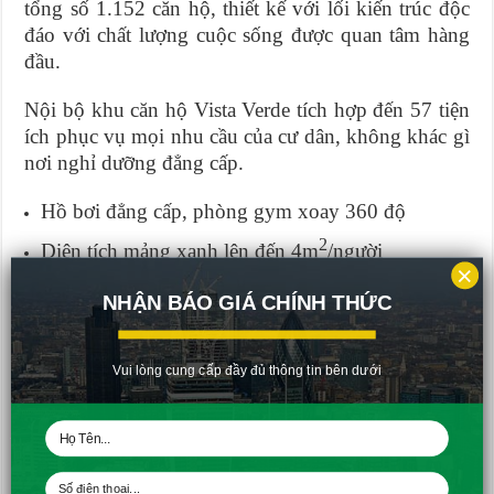
tổng số 1.152 căn hộ, thiết kế với lối kiến trúc độc
đáo với chất lượng cuộc sống được quan tâm hàng
đầu.
Nội bộ khu căn hộ Vista Verde tích hợp đến 57 tiện
ích phục vụ mọi nhu cầu của cư dân, không khác gì
nơi nghỉ dưỡng đẳng cấp.
Hồ bơi đẳng cấp, phòng gym xoay 360 độ
2
Diện tích mảng xanh lên đến 4m
/người
×
Sảnh đón tiếp ở mỗi tòa nhà đều được thiết kế
NHẬN BÁO GIÁ CHÍNH THỨC
khác nhau tạo nét độc đáo riêng.
Suối nước trang trí, đại sảnh tường hoa…
Vui lòng cung cấp đầy đủ thông tin bên dưới