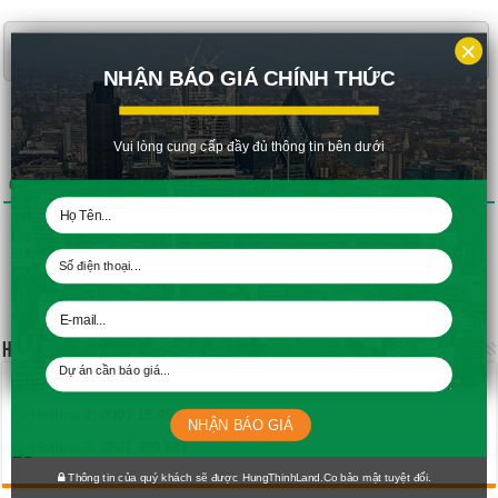
×
NHẬN BÁO GIÁ CHÍNH THỨC
Vui lòng cung cấp đầy đủ thông tin bên dưới
0
GÓP Ý
HỖ TRỢ TRỰC TUYẾN
Hotline 1:
0903 75 45 95
Hotline 2:
0903 15 45 95
NHẬN BÁO GIÁ
Hotline 3:
0907 999 681
Thông tin của quý khách sẽ được HungThinhLand.Co bảo mật tuyệt đối.