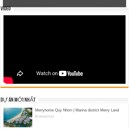
VIDEO
DỰ ÁN MỚI NHẤT
Merryhome Quy Nhơn | Marina district Merry Land
08/08/2023