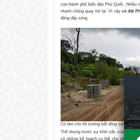
của thành phố biển đảo Phú Quốc. Nhiều n
nhanh chóng quay trở lại. Vì vậy
cò đất P
động dậy sóng.
Cò làm cho thị trường bất động sản đã nóng
Thế nhưng trước sự khởi sắc của thị trườ
có những kế hoạch cụ thể cho riêng mìn