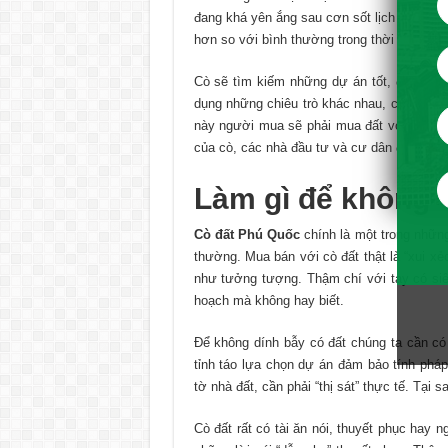
đang khá yên ắng sau cơn sốt lịch sử. Giới
hơn so với bình thường trong thời gian tới
Cò sẽ tìm kiếm những dự án tốt, đầu cơ, đ
dụng những chiêu trò khác nhau, cò sẽ tun
này người mua sẽ phải mua đất với mức gi
của cò, các nhà đầu tư và cư dân đã chuẩn
Làm gì để không “
Cò đất Phú Quốc
chính là một trong những
thường. Mua bán với cò đất thật là “xui xẻ
như tưởng tượng. Thậm chí với tay có si
hoạch mà không hay biết.
Để không dính bẫy có đất chúng ta cần có
tỉnh táo lựa chọn dự án đảm bảo tính pháp
tờ nhà đất, cần phải “thị sát” thực tế. Tại 
Cò đất rất có tài ăn nói, thuyết phục hay