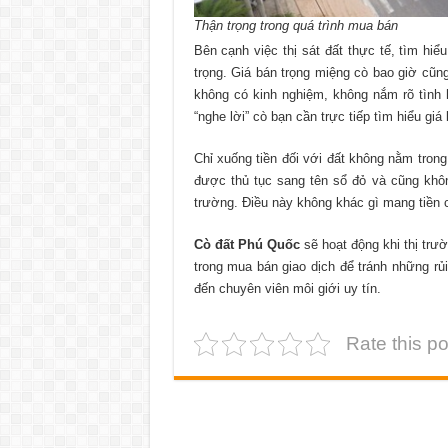
Thận trọng trong quá trình mua bán
Bên cạnh việc thị sát đất thực tế, tìm hiểu
trọng. Giá bán trọng miệng cò bao giờ cũn
không có kinh nghiệm, không nắm rõ tình h
“nghe lời” cò bạn cần trực tiếp tìm hiểu giá 
Chỉ xuống tiền đối với đất không nằm tron
được thủ tục sang tên sổ đỏ và cũng khôn
trường. Điều này không khác gì mang tiền
Cò đất Phú Quốc
sẽ hoạt động khi thị trư
trong mua bán giao dịch để tránh những rủ
đến chuyên viên môi giới uy tín.
Rate this po