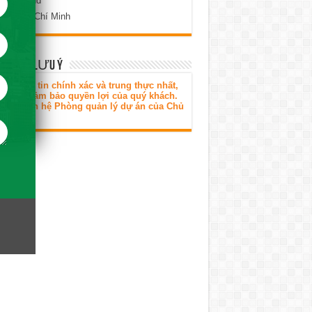
 Toàn Land
 Phố Hồ Chí Minh
H HÀNG LƯU Ý
ó thông tin chính xác và trung thực nhất,
g thời đảm bảo quyền lợi của quý khách.
 lòng liên hệ Phòng quản lý dự án của Chủ
tư.