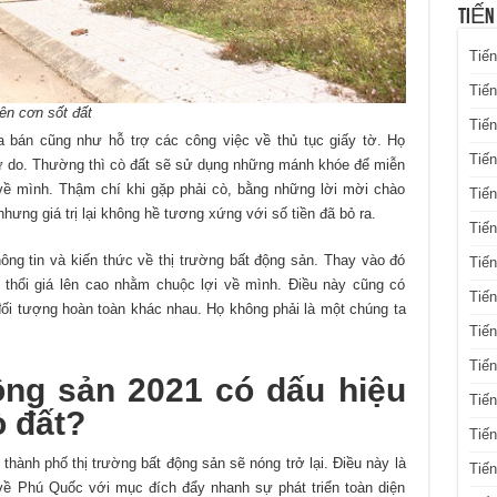
TIẾN
Tiến
Tiến
ên cơn sốt đất
Tiến
a bán cũng như hỗ trợ các công việc về thủ tục giấy tờ. Họ
Tiế
tự do. Thường thì cò đất sẽ sử dụng những mánh khóe để miễn
về mình. Thậm chí khi gặp phải cò, bằng những lời mời chào
Tiến
hưng giá trị lại không hề tương xứng với số tiền đã bỏ ra.
Tiế
hông tin và kiến thức về thị trường bất động sản. Thay vào đó
Tiến
thổi giá lên cao nhằm chuộc lợi về mình. Điều này cũng có
Tiến
 đối tượng hoàn toàn khác nhau. Họ không phải là một chúng ta
Tiến
Tiến
ộng sản 2021 có dấu hiệu
Tiến
ò đất?
Tiế
thành phố thị trường bất động sản sẽ nóng trở lại. Điều này là
Tiế
 về Phú Quốc với mục đích đẩy nhanh sự phát triển toàn diện