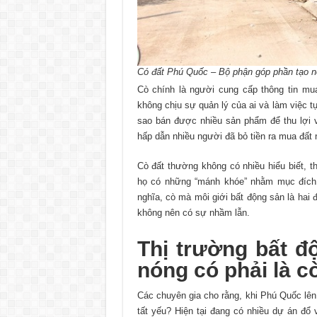
Có đất Phú Quốc – Bộ phận góp phần tạo n
Cò chính là người cung cấp thông tin mu
không chịu sự quản lý của ai và làm việc 
sao bán được nhiều sản phẩm để thu lợi 
hấp dẫn nhiều người đã bỏ tiền ra mua đất n
Cò đất thường không có nhiều hiểu biết, t
họ có những “mánh khóe” nhằm mục đích 
nghĩa, cò mà môi giới bất động sản là hai
không nên có sự nhầm lẫn.
Thị trường bất đ
nóng có phải là c
Các chuyên gia cho rằng, khi Phú Quốc lên 
tất yếu? Hiện tại đang có nhiều dự án đổ