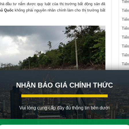
Tiến
hà đầu tư nắm được quy luật của thị trường bất động sản đã
hú Quốc
không phải nguyên nhân chính làm cho thị trường bất
Tiến
Tiến
Tiến
Tiến
Tiến
Tiến
Tiến
Tiến
Tiế
NHẬN BÁO GIÁ CHÍNH THỨC
Tiế
Tiến
Vui lòng cung cấp đầy đủ thông tin bên dưới
 lại nóng hơn
ĐỐI 
ng bất động sản, cò đất sẽ không nằm yên. Thay vào đó họ sẽ
h nhằm mục đích kiếm lời. Cụ thể cò đã nhận thấy Phú Quốc