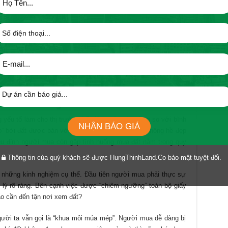
Gia
 đầu cơ và cò đất sẽ rục rịch hoạt động làm có giá đất sẽ nóng
Nhà
.
ặc biệt là những dự án có thể hái ra tiền để ôm. Sau khi sử
KHÁC
g đất ra thị trường và bán với mức giá không thể hot hơn. Lúc
Để c
á cao hơn so với giá trị thực của đất. Đứng trước hoạt động
đồn
 bị cho mình những kinh nghiệm, bí quyết gì chưa?
Vui
đầu 
dính bẫy” của cò đất
 yếu tố làm cho thị trường bất động sản nóng hơn so với bình
NHẬN BÁO GIÁ
o” bởi đất được bán với giá cao, mà trong khi lại không hề đẹp
êu đỉnh người mua còn gặp tình huống mua đất nằm trong quy
Thông tin của quý khách sẽ được HungThinhLand.Co bảo mật tuyệt đối.
 những kinh nghiệm cụ thể. Đầu tiên người mua phải thực sự
 lý rõ ràng. Bên cạnh việc được “chiêm ngưỡng” toàn bộ giấy
sao cần đến tận nơi xem đất?
 người ta vẫn gọi là “khua môi múa mép”. Người mua dễ dàng bị