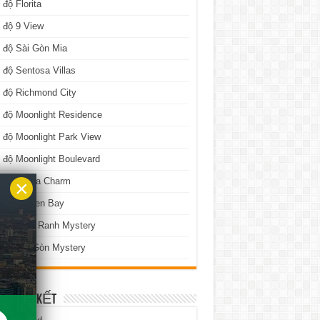
 độ Florita
 độ 9 View
 độ Sài Gòn Mia
 độ Sentosa Villas
 độ Richmond City
 độ Moonlight Residence
 độ Moonlight Park View
 độ Moonlight Boulevard
×
 độ Lavita Charm
n độ Golden Bay
n độ Cam Ranh Mystery
 độ Sài Gòn Mystery
TÁC LIÊN KẾT