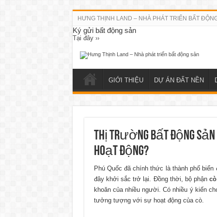
HƯNG THỊNH LAND – NHÀ PHÁT TRIỂN BẤT ĐỘN
Ký gửi bất động sản
Tại đây ››
GIỚI THIỆU
DỰ ÁN ĐẤT NỀN
Thị trường bất động sản “
hoạt động?
Phú Quốc đã chính thức là thành phố biển 
đây khởi sắc trở lại. Đồng thời, bộ phận
cò
khoăn của nhiều người. Có nhiều ý kiến ch
tưởng tượng với sự hoạt động của cò.