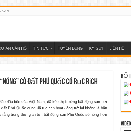
G SẢN
DỰ ÁN CĂN HỘ
TIN TỨC
TUYỂN DỤNG
KÝ GỬI
LIÊN HỆ
HỖ 
nóng” cò đất Phú Quốc có rục rịch
H
H
đảo đầu tiên của Việt Nam, đã kéo thị trường bất động sản nơi
H
 đất Phú Quốc
cũng đã rục rịch hoạt động trở lại không là băn
o rằng trong thời gian tới, bất động sản Phú Quốc sẽ nóng hơn
VIDEO