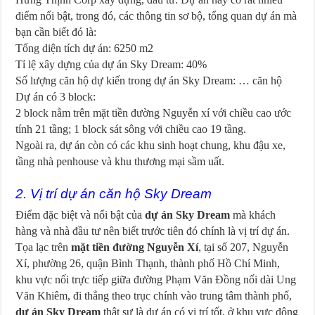
điểm nổi bật, trong đó, các thông tin sơ bộ, tổng quan dự án mà
bạn cần biết đó là:
Tổng diện tích dự án: 6250 m2
Tỉ lệ xây dựng của dự án Sky Dream: 40%
Số lượng căn hộ dự kiến trong dự án Sky Dream: … căn hộ
Dự án có 3 block:
2 block nằm trên mặt tiền đường Nguyễn xí với chiều cao ước
tính 21 tầng; 1 block sát sông với chiều cao 19 tầng.
Ngoài ra, dự án còn có các khu sinh hoạt chung, khu đậu xe,
tầng nhà penhouse và khu thương mại sầm uất.
2. Vị trí dự án căn hộ Sky Dream
Điểm đặc biệt và nổi bật của
dự án Sky Dream
mà khách
hàng và nhà đầu tư nên biết trước tiên đó chính là vị trí dự án.
Tọa lạc trên
mặt tiền đường Nguyễn Xí
, tại số 207, Nguyễn
Xí, phường 26, quận Bình Thạnh, thành phố Hồ Chí Minh,
khu vực nối trực tiếp giữa đường Phạm Văn Đồng nối dài Ung
Văn Khiêm, đi thẳng theo trục chính vào trung tâm thành phố,
dự án Sky Dream
thật sự là dự án có vị trí tốt, ở khu vực đông