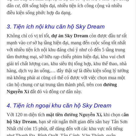
dân cư, đời sống hiện đại, nhiều tiện ích công cộng và nhiều
điều kiện sống phức hợp đa dạng.
3. Tiện ích nội khu căn hộ Sky Dream
Không chỉ có vị trí tốt,
dự án Sky Dream
còn được đầu tư rất
mạnh vào cơ sở hạ tầng hiện đại, mang đến cuộc sống tốt nhất
với nhiều tiện ích nội khu đáng chú ý như có đến 5 tầng trung
tâm thương mại, sở hữu rạp chiếu phim hiện đại, khu vui chơi
giải trí chất lượng cao, khu siêu thị tổng hợp, khu thể thao, nhà
hàng, dịch vụ ăn uống,… đây thật sự là điều kiện sống lý tưởng
mà không phải ai cũng có thể có được với việc chọn mua một
căn hộ chung cư tại trung tâm thành phố, trên con
đường
Nguyễn Xí
đắt đỏ và đông cư dân này.
4. Tiện ích ngoại khu căn hộ Sky Dream
Với 120 m diện tích
mặt tiền đường Nguyễn Xí
,
khi chọn c
ăn
hộ Sky Dream
, bạn sẽ rút ngắn thời gian đến sân bay Tân Sơn
Nhất chỉ còn 15 phút, dễ dàng đến với các khu vực nổi tiếng
như Thanh Đa- Bình Quới, Tân Cảnh, Văn Thánh, quận