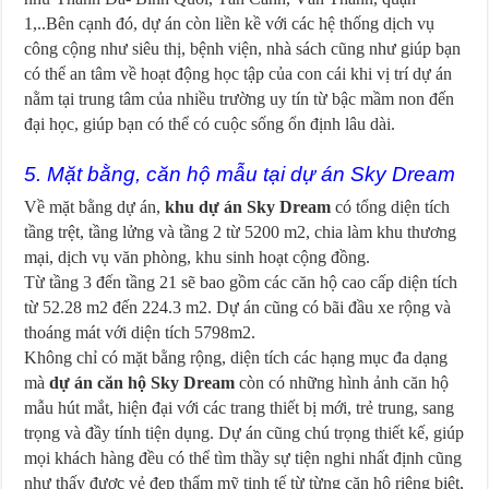
1,..Bên cạnh đó, dự án còn liền kề với các hệ thống dịch vụ
công cộng như siêu thị, bệnh viện, nhà sách cũng như giúp bạn
có thể an tâm về hoạt động học tập của con cái khi vị trí dự án
nằm tại trung tâm của nhiều trường uy tín từ bậc mầm non đến
đại học, giúp bạn có thể có cuộc sống ổn định lâu dài.
5. Mặt bằng, căn hộ mẫu tại dự án Sky Dream
Về mặt bằng dự án,
khu dự án Sky Dream
có tổng diện tích
tầng trệt, tầng lửng và tầng 2 từ 5200 m2, chia làm khu thương
mại, dịch vụ văn phòng, khu sinh hoạt cộng đồng.
Từ tầng 3 đến tầng 21 sẽ bao gồm các căn hộ cao cấp diện tích
từ 52.28 m2 đến 224.3 m2. Dự án cũng có bãi đầu xe rộng và
thoáng mát với diện tích 5798m2.
Không chỉ có mặt bằng rộng, diện tích các hạng mục đa dạng
mà
dự án căn hộ Sky Dream
còn có những hình ảnh căn hộ
mẫu hút mắt, hiện đại với các trang thiết bị mới, trẻ trung, sang
trọng và đầy tính tiện dụng. Dự án cũng chú trọng thiết kế, giúp
mọi khách hàng đều có thể tìm thầy sự tiện nghi nhất định cũng
như thấy được vẻ đẹp thẩm mỹ tinh tế từ từng căn hộ riêng biệt,