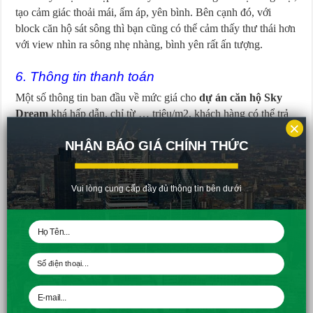
tạo cảm giác thoải mái, ấm áp, yên bình. Bên cạnh đó, với
block căn hộ sát sông thì bạn cũng có thể cảm thấy thư thái hơn
với view nhìn ra sông nhẹ nhàng, bình yên rất ấn tượng.
6. Thông tin thanh toán
Một số thông tin ban đầu về mức giá cho
dự án căn hộ Sky
Dream
khá hấp dẫn, chỉ từ … triệu/m2, khách hàng có thể trả
×
góp theo các hạn, mức, kỳ định thỏa thuận, có thể được sự hỗ
NHẬN BÁO GIÁ CHÍNH THỨC
trợ của các công ty tài chính đầu tư với mức lãi suất bằng
không và còn nhận chiếc khấu đến 5% cho việc chọn mua căn
hộ của mình. Như vậy, so với mặt bằng chung, giá căn hộ tại
Vui lòng cung cấp đầy đủ thông tin bên dưới
dự án này quá tốt và thuận tiện cho nhiều đối tượng khách
hàng, nhà kinh doanh, thật sự là một dự án cần được xem xét,
đầu tư trong thời điểm hiện tại.
Trên đây là toàn bộ các thông tin cần thiết có liên quan về dự
án
căn hộ Sky Dream của Hưng Thịnh Corp
. Nếu bạn cần
nơi an cư ngay tại thành phố Hồ Chí Minh, nếu bạn muốn một
cảm giác yên bình giữa lòng thành phố náo nhiệt và muốn một
cuộc sống đủ đầy, tiện nghi, hãy nhanh chóng liên hệ Hưng