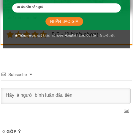
Thịnh corp và có cho mình những lựa chọn, quyết định tốt
nhất, sở hữu ngay
căn hộ Sky Dream
với cuộc sống lý tưởng
như mơ bạn nhé.
NHẬN BÁO GIÁ
5/5 - (2 bình chọn)
Thông tin của quý khách sẽ được HungThinhLand.Co bảo mật tuyệt đối.
Subscribe
0
GÓP Ý