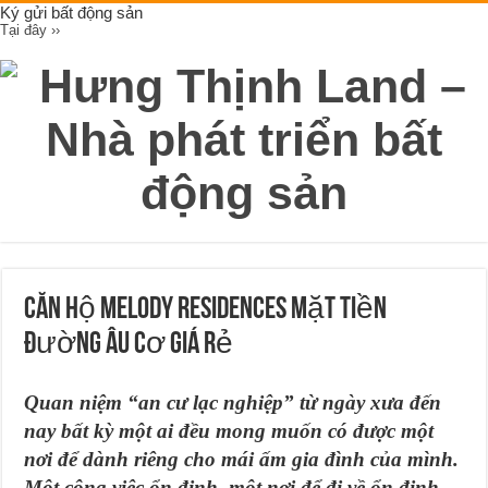
Ký gửi bất động sản
Tại đây ››
Căn hộ Melody Residences mặt tiền
đường Âu Cơ giá rẻ
Quan niệm “an cư lạc nghiệp” từ ngày xưa đến
nay bất kỳ một ai đều mong muốn có được một
nơi để dành riêng cho mái ấm gia đình của mình.
Một công việc ổn định, một nơi để đi về ổn định