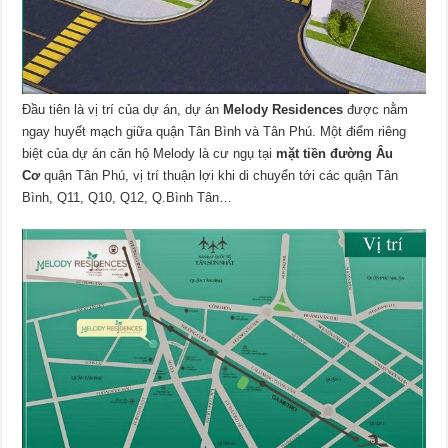
Đầu tiên là vị trí của dự án, dự án
Melody Residences
được nằm
ngay huyết mạch giữa quận Tân Bình và Tân Phú. Một điểm riêng
biệt của dự án căn hộ Melody là cư ngụ tại
mặt tiền đường Âu
Cơ
quận Tân Phú, vị trí thuận lợi khi di chuyển tới các quận Tân
Bình, Q11, Q10, Q12, Q.Bình Tân…