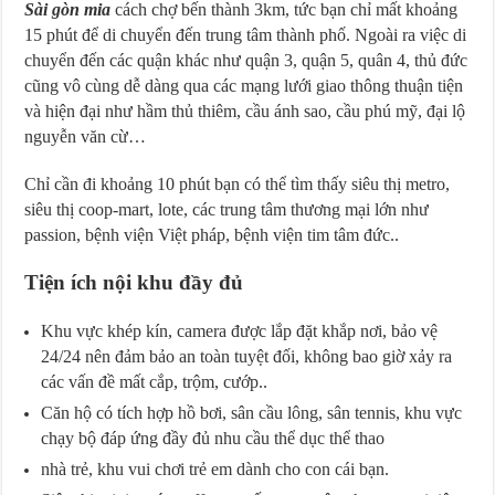
Sài gòn mia
cách chợ bến thành 3km, tức bạn chỉ mất khoảng
15 phút để di chuyển đến trung tâm thành phố. Ngoài ra việc di
chuyển đến các quận khác như quận 3, quận 5, quân 4, thủ đức
cũng vô cùng dễ dàng qua các mạng lưới giao thông thuận tiện
và hiện đại như hầm thủ thiêm, cầu ánh sao, cầu phú mỹ, đại lộ
nguyễn văn cừ…
Chỉ cần đi khoảng 10 phút bạn có thể tìm thấy siêu thị metro,
siêu thị coop-mart, lote, các trung tâm thương mại lớn như
passion, bệnh viện Việt pháp, bệnh viện tim tâm đức..
Tiện ích nội khu đầy đủ
Khu vực khép kín, camera được lắp đặt khắp nơi, bảo vệ
24/24 nên đảm bảo an toàn tuyệt đối, không bao giờ xảy ra
các vấn đề mất cắp, trộm, cướp..
Căn hộ có tích hợp hồ bơi, sân cầu lông, sân tennis, khu vực
chạy bộ đáp ứng đầy đủ nhu cầu thể dục thể thao
nhà trẻ, khu vui chơi trẻ em dành cho con cái bạn.