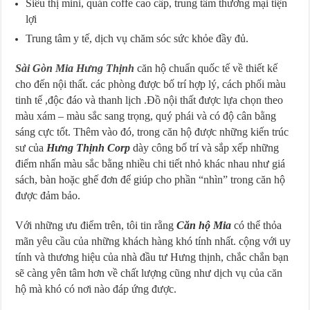
Siêu thị mini, quán coffe cao cấp, trung tâm thương mại tiện
lợi
Trung tâm y tế, dịch vụ chăm sóc sức khỏe đầy đủ.
Sài Gòn Mia Hưng Thịnh
căn hộ chuẩn quốc tế về thiết kế
cho đến nội thất. các phòng được bố trí hợp lý, cách phối màu
tinh tế ,độc đáo và thanh lịch .Đồ nội thất được lựa chọn theo
màu xám – màu sắc sang trọng, quý phái và có độ cân bằng
sáng cực tốt. Thêm vào đó, trong căn hộ được những kiến trúc
sư của
Hưng Thịnh Corp
dày công bố trí và sắp xếp những
điểm nhấn màu sắc bằng nhiều chi tiết nhỏ khác nhau như giá
sách, bàn hoặc ghế đơn để giúp cho phần “nhìn” trong căn hộ
được đảm bảo.
Với những ưu điểm trên, tôi tin rằng
Căn hộ Mia
có thể thỏa
mãn yêu cầu của những khách hàng khó tính nhất. cộng với uy
tính và thương hiệu của nhà đầu tư Hưng thịnh, chắc chắn bạn
sẽ càng yên tâm hơn về chất lượng cũng như dịch vụ của căn
hộ mà khó có nơi nào đáp ứng được.