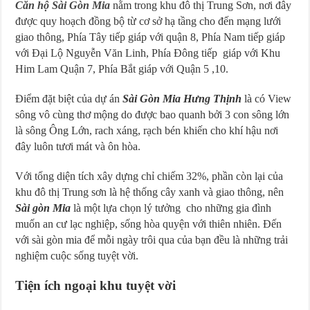
Căn hộ Sài Gòn Mia
nằm trong khu đô thị Trung Sơn, nơi đây
được quy hoạch đồng bộ từ cơ sở hạ tầng cho đến mạng lưới
giao thông, Phía Tây tiếp giáp với quận 8, Phía Nam tiếp giáp
với Đại Lộ Nguyễn Văn Linh, Phía Đông tiếp giáp với Khu
Him Lam Quận 7, Phía Bắt giáp với Quận 5 ,10.
Điểm đặt biệt của dự án
Sài Gòn Mia Hưng Thịnh
là có View
sông vô cùng thơ mộng do được bao quanh bởi 3 con sông lớn
là sông Ông Lớn, rach xáng, rạch bén khiến cho khí hậu nơi
đây luôn tươi mát và ôn hòa.
Với tổng diện tích xây dựng chỉ chiếm 32%, phần còn lại của
khu đô thị Trung sơn là hệ thống cây xanh và giao thông, nên
Sài gòn Mia
là một lựa chọn lý tưởng cho những gia đình
muốn an cư lạc nghiệp, sống hòa quyện với thiên nhiên. Đến
với sài gòn mia để mỗi ngày trôi qua của bạn đều là những trải
nghiệm cuộc sống tuyệt vời.
Tiện ích ngoại khu tuyệt vời