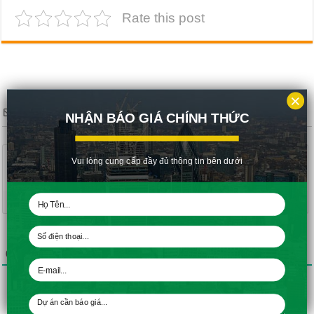
Rate this post
×
Subscribe
NHẬN BÁO GIÁ CHÍNH THỨC
Vui lòng cung cấp đầy đủ thông tin bên dưới
{}
[+]
0
GÓP Ý