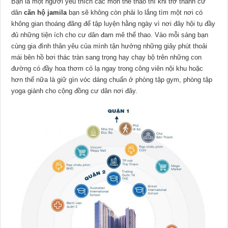
Bạn là một người yêu thích các môn thể thao thì khi trở thành cư
dân
căn hộ jamila
bạn sẽ không còn phải lo lắng tìm một nơi có
không gian thoáng đãng để tập luyện hằng ngày vì nơi đây hội tụ đầy
đủ những tiện ích cho cư dân đam mê thể thao. Vào mỗi sáng bạn
cùng gia đình thân yêu của mình tận hưởng những giây phút thoải
mái bên hồ bơi thác tràn sang trọng hay chạy bộ trên những con
đường có đầy hoa thơm cỏ lạ ngay trong công viên nội khu hoặc
hơn thế nữa là giữ gìn vóc dáng chuẩn ở phòng tập gym, phòng tập
yoga giành cho cộng đồng cư dân nơi đây.