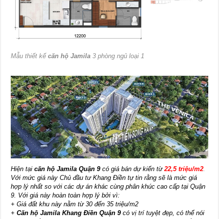
Mẫu thiết kế
căn hộ Jamila
3 phòng ngủ loại 1
Hiện tại
căn hộ Jamila Quận 9
có giá bán dự kiến từ
22,5 triệu/m2
.
Với mức giá này Chủ đầu tư Khang Điền tự tin rằng sẽ là mức giá
hợp lý nhất so với các dự án khác cùng phân khúc cao cấp tại Quận
9. Với giá này hoàn toàn hợp lý bởi vì:
+ Giá đất khu này nằm từ 30 đến 35 triệu/m2
+
Căn hộ Jamila Khang Điền Quận 9
có vị trí tuyệt đẹp, có thể nói