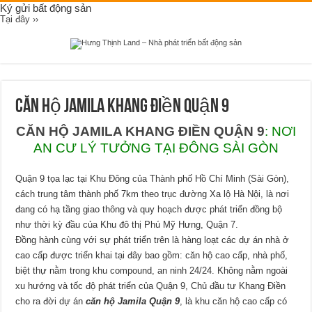
Ký gửi bất động sản
Tại đây ››
Căn Hộ Jamila Khang Điền Quận 9
CĂN HỘ JAMILA KHANG ĐIỀN QUẬN 9
: NƠI
AN CƯ LÝ TƯỞNG TẠI ĐÔNG SÀI GÒN
Quận 9 tọa lạc tại Khu Đông của Thành phố Hồ Chí Minh (Sài Gòn),
cách trung tâm thành phố 7km theo trục đường Xa lộ Hà Nội, là nơi
đang có hạ tầng giao thông và quy hoạch được phát triển đồng bộ
như thời kỳ đầu của Khu đô thị Phú Mỹ Hưng, Quận 7.
Đồng hành cùng với sự phát triển trên là hàng loạt các dự án nhà ở
cao cấp được triển khai tại đây bao gồm: căn hộ cao cấp, nhà phố,
biệt thự nằm trong khu compound, an ninh 24/24. Không nằm ngoài
xu hướng và tốc độ phát triển của Quận 9, Chủ đầu tư Khang Điền
cho ra đời dự án
căn hộ Jamila Quận 9
, là khu căn hộ cao cấp có