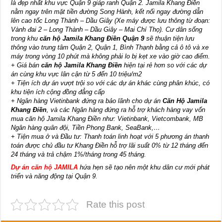
là đẹp nhất khu vực Quận 9 giáp ranh Quận 2. Jamila Khang Điền
nằm ngay trên mặt tiền đường Song Hành, kết nối ngay đường dẫn
lên cao tốc Long Thành – Dầu Giây (Xe máy được lưu thông từ đoạn:
Vành đai 2 – Long Thành – Dầu Giây – Mai Chí Thọ). Cư dân sống
trong khu
căn hộ Jamila Khang Điền Quận 9
sẽ thuận tiện lưu
thông vào trung tâm Quận 2, Quận 1, Bình Thạnh bằng cả ô tô và xe
máy trong vòng 10 phút mà không phải lo bị kẹt xe vào giờ cao điểm.
+ Giá bán
căn hộ Jamila Khang Điền
hiện tại rẻ hơn so với các dự
án cùng khu vực lân cận từ 5 đến 10 triệu/m2
+ Tiện ích dự án vượt trội so với các dự án khác cùng phân khúc, có
khu tiện ích cộng đồng đẳng cấp
+ Ngân hàng Vietinbank đứng ra bảo lãnh cho dự án
Căn Hộ Jamila
Khang Điền
, và các Ngân hàng đứng ra hỗ trợ khách hàng vay vốn
mua căn hộ Jamila Khang Điền như: Vietinbank, Vietcombank, MB
Ngân hàng quân đội, Tiền Phong Bank, SeaBank,…
+ Tiện mua ở và Đầu tư: Thanh toán linh hoạt với 5 phương án thanh
toán được chủ đầu tư Khang Điền hỗ trợ lãi suất 0% từ 12 tháng đến
24 tháng và trả chậm 1%/tháng trong 45 tháng.
Dự án căn hộ JAMILA
hứa hẹn sẽ tạo nên một khu dân cư mới phát
triển và năng động tại Quận 9.
Rate this post