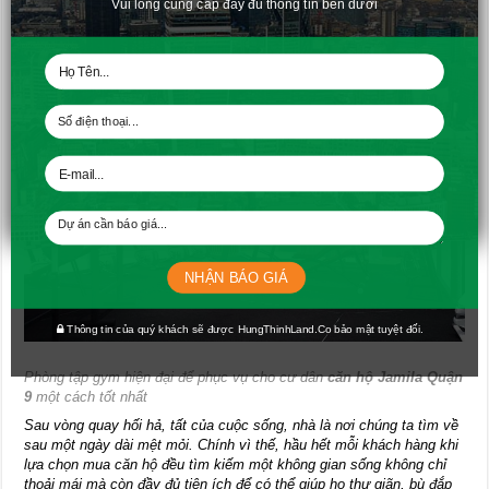
Vui lòng cung cấp đầy đủ thông tin bên dưới
Khu vực coffee shop thoáng đãng có view xuống khuôn viên dự án
NHẬN BÁO GIÁ
Thông tin của quý khách sẽ được HungThinhLand.Co bảo mật tuyệt đối.
Phòng tập gym hiện đại để phục vụ cho cư dân
căn hộ Jamila Quận
9
một cách tốt nhất
Sau vòng quay hối hả, tất của cuộc sống, nhà là nơi chúng ta tìm về
sau một ngày dài mệt mỏi. Chính vì thế, hầu hết mỗi khách hàng khi
lựa chọn mua căn hộ đều tìm kiếm một không gian sống không chỉ
thoải mái mà còn đầy đủ tiện ích để có thể giúp họ thư giãn, bù đắp