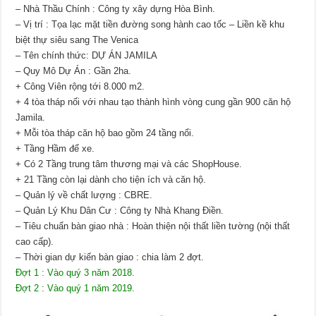
– Nhà Thầu Chính : Công ty xây dựng Hòa Bình.
– Vị trí : Tọa lạc mặt tiền đường song hành cao tốc – Liền kề khu
biệt thự siêu sang The Venica
– Tên chính thức: DỰ ÁN JAMILA
– Quy Mô Dự Án : Gần 2ha.
+ Công Viên rộng tới 8.000 m2.
+ 4 tòa tháp nối với nhau tạo thành hình vòng cung gần 900 căn hộ
Jamila.
+ Mỗi tòa tháp căn hộ bao gồm 24 tầng nổi.
+ Tầng Hầm để xe.
+ Có 2 Tầng trung tâm thương mại và các ShopHouse.
+ 21 Tầng còn lại dành cho tiện ích và căn hộ.
– Quản lý về chất lượng : CBRE.
– Quản Lý Khu Dân Cư : Công ty Nhà Khang Điền.
– Tiêu chuẩn bàn giao nhà : Hoàn thiện nội thất liền tường (nội thất
cao cấp).
– Thời gian dự kiến bàn giao : chia làm 2 đợt.
Đợt 1 : Vào quý 3 năm 2018.
Đợt 2 : Vào quý 1 năm 2019.