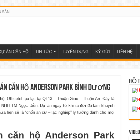
G SẢN
DỰ ÁN CĂN HỘ
TIN TỨC
TUYỂN DỤNG
KÝ GỬI
LIÊN HỆ
HỖ 
toán căn hộ Anderson Park Bình Dương
H
hộ, Officetel tọa lạc tại QL13 – Thuận Giao – Thuận An. Đây là
H
TNHH TM Ngọc Điền. Dự án ngay từ khi ra đời đã làm khuynh
H
a hẹn sẽ là “chốn an cư – lạc nghiệp” lý tưởng dành cho mọi
VIDEO
n căn hộ Anderson Park