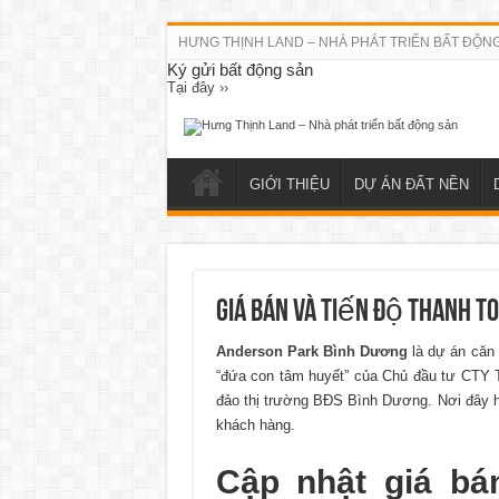
HƯNG THỊNH LAND – NHÀ PHÁT TRIỂN BẤT ĐỘN
Ký gửi bất động sản
Tại đây ››
GIỚI THIỆU
DỰ ÁN ĐẤT NỀN
Giá bán và tiến độ thanh 
Anderson Park Bình Dương
là dự án căn 
“đứa con tâm huyết” của Chủ đầu tư CTY 
đảo thị trường BĐS Bình Dương. Nơi đây hứ
khách hàng.
Cập nhật giá bá