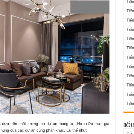
Tiến
Tiến
Tiến
Tiến
Tiến
Tiến
Tiến
Tiến
Tiến
Tiế
Tiế
Tiến
ra dựa trên chất lượng mà dự án mang tới. Hơn nữa mức giá
ĐỐI 
chung của các dự án cùng phân khúc. Cụ thể như: