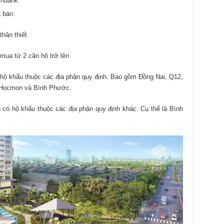
ombank.
 bán:
hân thiết
ua từ 2 căn hộ trở lên
ộ khẩu thuộc các địa phận quy định. Bao gồm Đồng Nai, Q12,
 Hocmon và Bình Phước.
ó hộ khẩu thuộc các địa phận quy định khác. Cụ thể là Bình