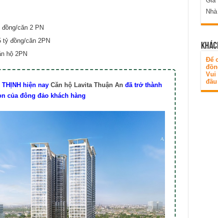
Gia
Nhà
ỷ đồng/căn 2 PN
5 tỷ đồng/căn 2PN
KHÁC
ăn hộ 2PN
Để c
đồn
Vui
đầu 
 THỊNH hiện nay
Căn hộ Lavita Thuận An
đã trở thành
ọn của đông đảo khách hàng