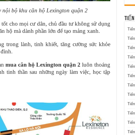
 nội bộ khu căn hộ Lexington quận 2
TIẾN
tốt cho mọi cư dân, chủ đầu tư không sử dụng
Tiến
 căn hộ mà dành phần lớn để tạo mảng xanh.
Tiến
g trong lành, tinh khiết, tăng cường sức khỏe
Tiến
 đình.
Tiế
bạn
mua căn hộ Lexington quận 2
luôn thoáng
Tiến
nh tinh thần sau những ngày làm việc, học tập
Tiế
Tiến
Tiến
Tiến
Tiến
Tiến
Tiế