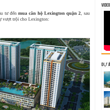
VIDEO
ầu tư đến
mua căn hộ Lexington quận 2
, sau
sự vượt trội cho Lexington:
DỰ Á