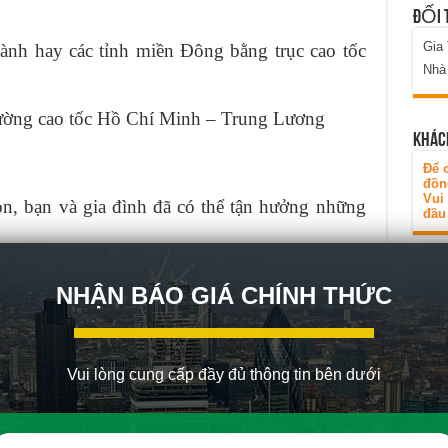
ĐỐI 
Gia
ành hay các tỉnh miền Đông bằng trục cao tốc
Nhà
đường cao tốc Hồ Chí Minh – Trung Lương
KHÁC
Để c
đồn
Vui
on, bạn và gia đình đã có thể tận hưởng những
đầu 
NHẬN BÁO GIÁ CHÍNH THỨC
Vui lòng cung cấp đầy đủ thông tin bên dưới