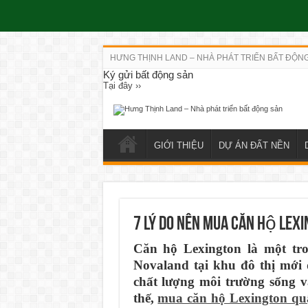
HƯNG THỊNH LAND – NHÀ PHÁT TRIỂN BẤT ĐỘN
Ký gửi bất động sản
Tại đây ››
GIỚI THIỆU
DỰ ÁN ĐẤT NỀN
7 lý do nên mua căn hộ lex
Căn hộ Lexington là một tr
Novaland tại khu đô thị mới
chất lượng môi trường sống v
thế,
mua căn hộ Lexington qu