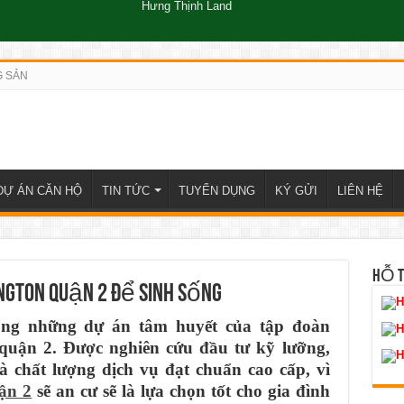
Hưng Thịnh Land
G SẢN
DỰ ÁN CĂN HỘ
TIN TỨC
TUYỂN DỤNG
KÝ GỬI
LIÊN HỆ
HỖ 
ington quận 2 để sinh sống
H
ong những dự án tâm huyết của tập đoàn
H
 quận 2. Được nghiên cứu đầu tư kỹ lưỡng,
H
à chất lượng dịch vụ đạt chuẩn cao cấp, vì
ận 2
sẽ an cư sẽ là lựa chọn tốt cho gia đình