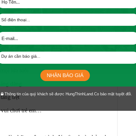
 Lexington quận 2 đạt chuẩn resort
ấp
mọi lứa tuổi
NHẬN BÁO GIÁ
oáng đãng
Thông tin của quý khách sẽ được HungThinhLand.Co bảo mật tuyệt đối.
tầng trệt
 vui chơi trẻ em…