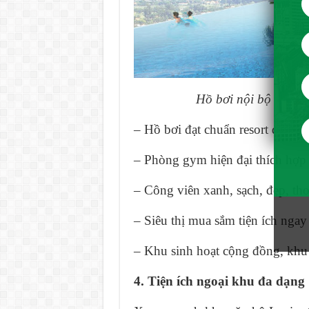
Hồ bơi nội bộ căn hộ
– Hồ bơi đạt chuẩn resort đẳng c
– Phòng gym hiện đại thích hợp 
– Công viên xanh, sạch, đẹp, th
– Siêu thị mua sắm tiện ích ngay 
– Khu sinh hoạt cộng đồng, khu
4. Tiện ích ngoại khu đa dạng