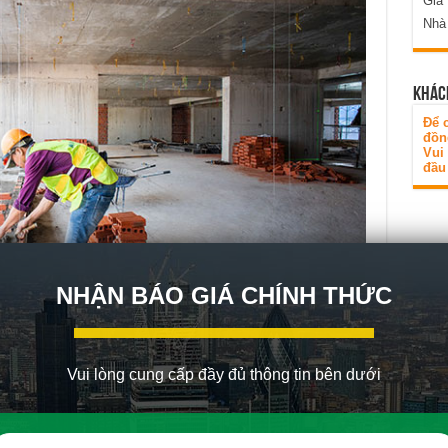
Gia
Nhà
KHÁC
Để c
đồn
Vui
đầu 
NHẬN BÁO GIÁ CHÍNH THỨC
Vui lòng cung cấp đầy đủ thông tin bên dưới