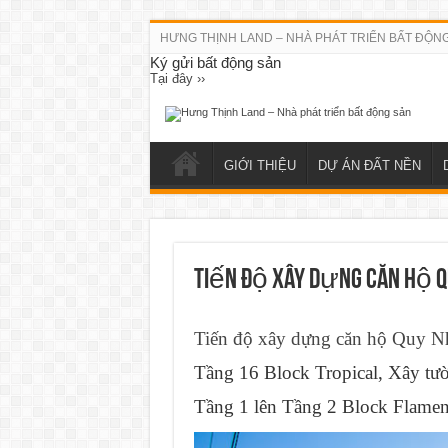
HƯNG THỊNH LAND – NHÀ PHÁT TRIỂN BẤT ĐỘN
Ký gửi bất động sản
Tại đây ››
GIỚI THIỆU
DỰ ÁN ĐẤT NỀN
Tiến độ xây dựng căn hộ Q
Tiến độ xây dựng căn hộ Quy 
Tầng 16 Block Tropical, Xây tư
Tầng 1 lên Tầng 2 Block Flame