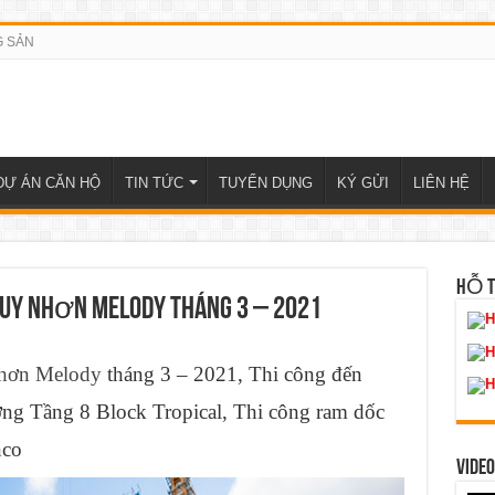
G SẢN
DỰ ÁN CĂN HỘ
TIN TỨC
TUYỂN DỤNG
KÝ GỬI
LIÊN HỆ
HỖ 
uy Nhơn Melody tháng 3 – 2021
H
H
Nhơn Melody
tháng 3 – 2021, Thi công đến
H
ờng Tầng 8 Block Tropical, Thi công ram dốc
nco
VIDEO