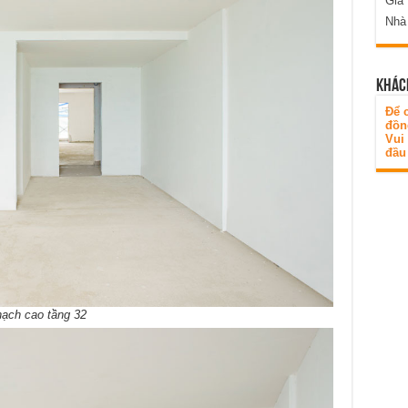
Gia
Nhà
KHÁC
Để c
đồn
Vui
đầu 
hạch cao tầng 32