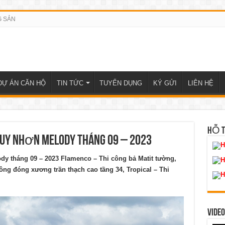
G SẢN
DỰ ÁN CĂN HỘ
TIN TỨC
TUYỂN DỤNG
KÝ GỬI
LIÊN HỆ
HỖ 
uy Nhơn Melody tháng 09 – 2023
H
 tháng 09 – 2023 Flamenco – Thi công bả Matit tường,
H
ông đóng xương trần thạch cao tầng 34, Tropical – Thi
H
VIDEO