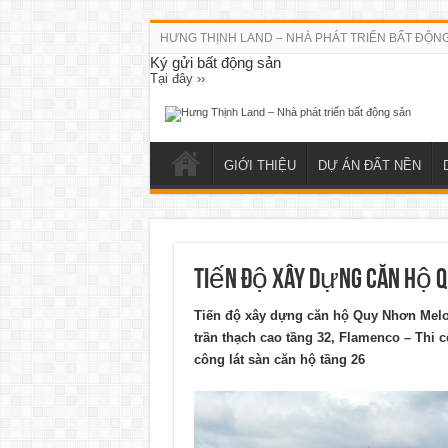
HƯNG THỊNH LAND – NHÀ PHÁT TRIỂN BẤT ĐỘN
Ký gửi bất động sản
Tại đây ››
GIỚI THIỆU
DỰ ÁN ĐẤT NỀN
Tiến độ xây dựng căn hộ Q
Tiến độ xây dựng căn hộ Quy Nhơn Melody
trần thạch cao tầng 32, Flamenco – Thi c
công lát sàn căn hộ tầng 26