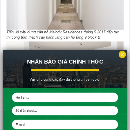
Tiến độ xây dựng căn hộ Melody Residences tháng 5 2017 tiếp tục
thi công trần thạch cao hành lang căn hộ tầng 9 block B
×
NHẬN BÁO GIÁ CHÍNH THỨC
Vui lòng cung cấp đầy đủ thông tin bên dưới
Tiến độ xây dựng căn hộ Melody Residences tháng 5 2017 tiếp tục
lắp đặt kệ và tủ bếp tầng 10 block B