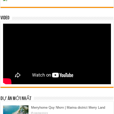
VIDEO
DỰ ÁN MỚI NHẤT
Merryhome Quy Nhơn | Marina district Merry Land
08/08/2023