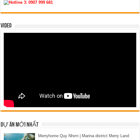
Hotline 3:
0907 999 681
VIDEO
DỰ ÁN MỚI NHẤT
Merryhome Quy Nhơn | Marina district Merry Land