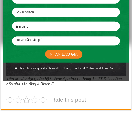
NHẬN BÁO GIÁ
Thông tin của quý khách sẽ được HungThinhLand.Co bảo mật tuyệt đối.
Tiến độ xây dựng căn hộ 9 View Apartment tháng 12-2016 Thi công
cốp pha sàn tầng 4 Block C
Rate this post