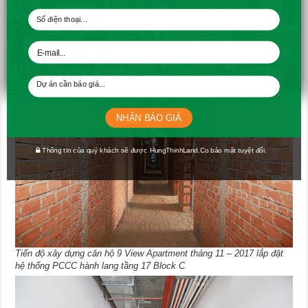
Tiến độ xây dựng căn hộ 9 View Apartment tháng 11 – 2017 thi công
hệ thống M&E căn hộ tầng 16 Block A và Block B, tầng 17 Block C
NHẬN BÁO GIÁ
Thông tin của quý khách sẽ được HungThinhLand.Co bảo mật tuyệt đối.
Tiến độ xây dựng căn hộ 9 View Apartment tháng 11 – 2017 lắp đặt
hệ thống PCCC hành lang tầng 17 Block C