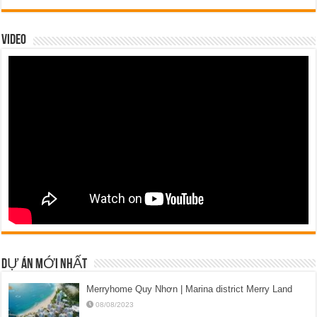
VIDEO
DỰ ÁN MỚI NHẤT
Merryhome Quy Nhơn | Marina district Merry Land
08/08/2023