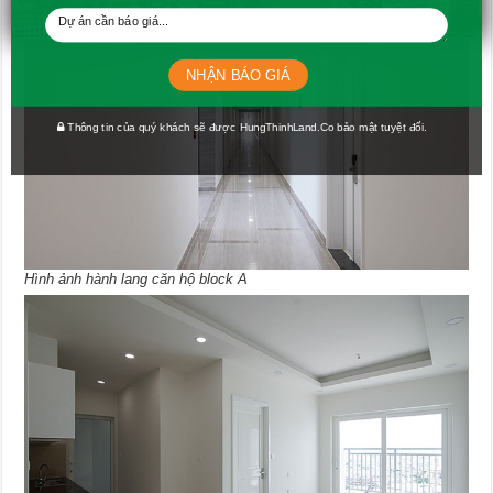
NHẬN BÁO GIÁ
Thông tin của quý khách sẽ được HungThinhLand.Co bảo mật tuyệt đối.
Hình ảnh hành lang căn hộ block A