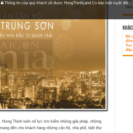
Gia
Thông tin của quý khách sẽ được HungThinhLand.Co bảo mật tuyệt đối.
Nhà
KHÁC
Để c
đồn
Vui
đầu 
 Hưng Thịnh luôn nổ lực tìm kiếm những giải pháp, những
 mang đến cho khách hàng những căn hộ, nhà phố, biệt thự