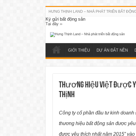
HƯNG THỊNH LAND – NHÀ PHÁT TRIỂN BẤT ĐỘN
Ký gửi bất động sản
Tại đây ››
GIỚI THIỆU
DỰ ÁN ĐẤT NỀN
Thương hiệu Việt được yê
Thịnh
Công ty cổ phần đầu tư kinh doanh 
thương hiệu bất động sản được yêu th
được yêu thích nhất năm 2015” vào