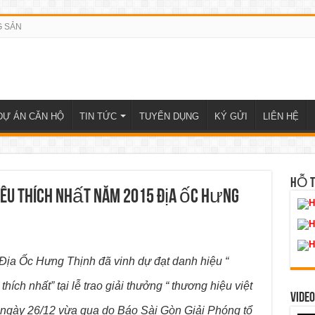
G SẢN
DỰ ÁN CĂN HỘ
TIN TỨC
TUYỂN DỤNG
KÝ GỬI
LIÊN HỆ
HỖ 
u thích nhất năm 2015 địa ốc Hưng
H
H
H
Địa Ốc Hưng Thịnh đã vinh dự đạt danh hiệu “
ích nhất” tại lễ trao giải thưởng “ thương hiệu việt
VIDEO
 ngày 26/12 vừa qua do Báo Sài Gòn Giải Phóng tổ