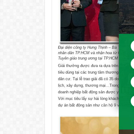
Đại diện công ty Hưng Thịnh – Bà Trần Th
nhân dân TP.HCM và nhận hoa từ Ông Đào 
Tuyên giáo trung ương tại TP.HCM
Giải thưởng được đưa ra dựa trên kết quả k
tiêu dùng tại các trung tâm thương mại, si
dân cư. Tại lễ trao giải đã có 35 doanh ngh
lịch, xây dựng, thương mại…Trong đó tập đ
doanh nghiệp bất động sản được yêu thích
Với mục tiêu lấy sự hài lòng khách hàng là
dự án bất động sản như
căn hộ 9 view
, vũn