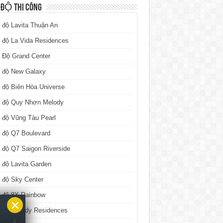
 ĐỘ THI CÔNG
 độ Lavita Thuận An
 độ La Vida Residences
 Độ Grand Center
n độ New Galaxy
 độ Biên Hòa Universe
n độ Quy Nhơn Melody
 độ Vũng Tàu Pearl
 độ Q7 Boulevard
 độ Q7 Saigon Riverside
 độ Lavita Garden
 độ Sky Center
n độ 8X Rainbow
×
n độ Melody Residences