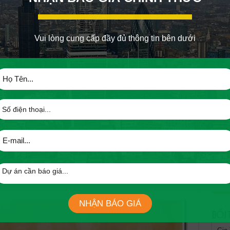
Tiến
Tiến
Tiến
Vui lòng cung cấp đầy đủ thông tin bên dưới
Tiến
Tiến
ị Phương Uyên nhận kỷ niệm chương từ Phó Chủ tịch Ủy ban
Tiến
Văn Lừng – Vụ trưởng, Trưởng cơ quan thường trực Ban
Tiến
hảo sát 1000 bạn đọc trên báo sài gòn giải phóng, và người
Tiến
êu thị, chợ truyền thông, sân bay tân sơn nhất và các khu vực
Tiến
iệp được chọn trao giải trên các lĩnh vực như bất động sản, du
Tiế
oàn địa ốc hưng thịnh đã được bình chọn là một trong ba
 nhất năm 2015.
Tiế
m đầu, trong suốt năm qua Hưng Thịnh đã cho ra đời rất nhiều
Tiến
g tàu melody,
căn hộ sài gòn Mia
,…
NHẬN BÁO GIÁ
ĐỐI 