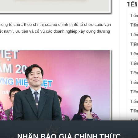
TIẾN
Tiến
óng tổ chức theo chỉ thị của bộ chính trị để tổ chức cuộc vận
Tiến
iệt nam”, ưu tiên và cổ vũ các doanh nghiệp xây dựng thương
Tiến
Tiế
Tiến
Tiế
Tiến
Tiến
Tiến
Tiến
Tiến
Tiế
Tiế
NHẬN BÁO GIÁ CHÍNH THỨC