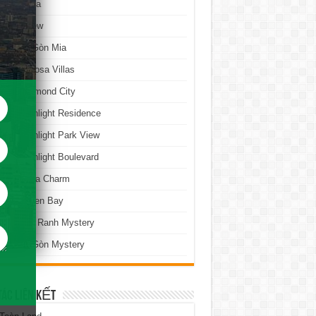
 độ Florita
 độ 9 View
 độ Sài Gòn Mia
 độ Sentosa Villas
 độ Richmond City
 độ Moonlight Residence
 độ Moonlight Park View
 độ Moonlight Boulevard
 độ Lavita Charm
n độ Golden Bay
n độ Cam Ranh Mystery
 độ Sài Gòn Mystery
TÁC LIÊN KẾT