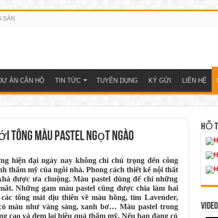
G SẢN
DỰ ÁN CĂN HỘ
TIN TỨC
TUYỂN DỤNG
KÝ GỬI
LIÊN HỆ
HỖ 
ới tông màu pastel ngọt ngào
H
H
ng hiện đại ngày nay không chỉ chú trọng đến công
h thẩm mỹ của ngôi nhà. Phong cách thiết kế nội thất
H
khá được ưa chuộng. Màu pastel dùng để chỉ những
mắt. Những gam màu pastel cũng được chia làm hai
các tông mát dịu thiên về màu hồng, tím Lavender,
VIDEO
có màu như vàng sáng, xanh bơ… Màu pastel trong
dụng cao và đem lại hiệu quả thẩm mỹ. Nếu bạn đang có