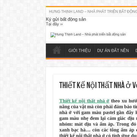
HƯNG THỊNH LAND – NHÀ PHÁT TRIỂN BẤT ĐỘN
Ký gửi bất động sản
Tại đây ››
GIỚI THIỆU
DỰ ÁN ĐẤT NỀN
Thiết kế nội thất nhà ở v
Thiết kế nội thất nhà ở
theo xu hướ
năng của vật mà còn phải đảm bảo tín
nhà ở với gam màu pastel gần đây 
gam màu nhẹ đem lại cảm giác dịu 
nhóm: mát dịu và ấm áp. Trong đó 
xanh bạc hà… còn các tông ấm áp 
thiết kế nội thất nhà ở có tính ứng 