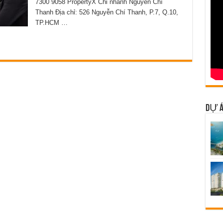
7300 9058 PropertyX Chi nhánh Nguyễn Chí
Thanh Địa chỉ: 526 Nguyễn Chí Thanh, P.7, Q.10,
TP.HCM …
DỰ Á