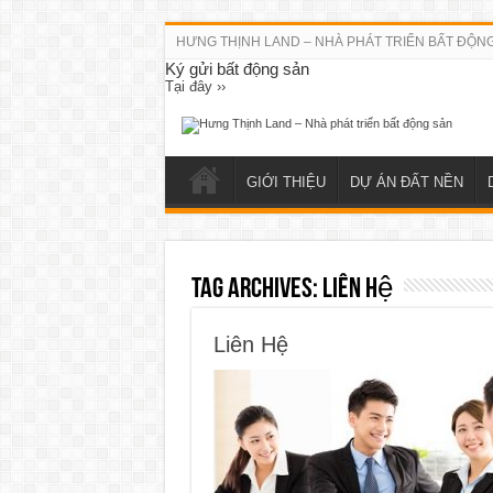
HƯNG THỊNH LAND – NHÀ PHÁT TRIỂN BẤT ĐỘN
Ký gửi bất động sản
Tại đây ››
GIỚI THIỆU
DỰ ÁN ĐẤT NỀN
Tag Archives:
liên hệ
Liên Hệ