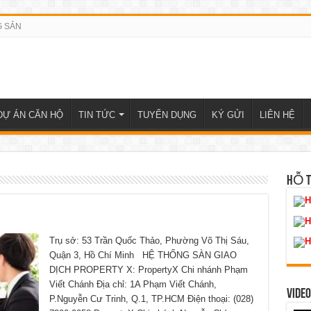
G SẢN
DỰ ÁN CĂN HỘ
TIN TỨC
TUYỂN DỤNG
KÝ GỬI
LIÊN HỆ
HỖ 
H
H
Trụ sở: 53 Trần Quốc Thảo, Phường Võ Thị Sáu,
H
Quận 3, Hồ Chí Minh HỆ THỐNG SÀN GIAO
DỊCH PROPERTY X: PropertyX Chi nhánh Phạm
Viết Chánh Địa chỉ: 1A Phạm Viết Chánh,
VIDEO
P.Nguyễn Cư Trinh, Q.1, TP.HCM Điện thoại: (028)