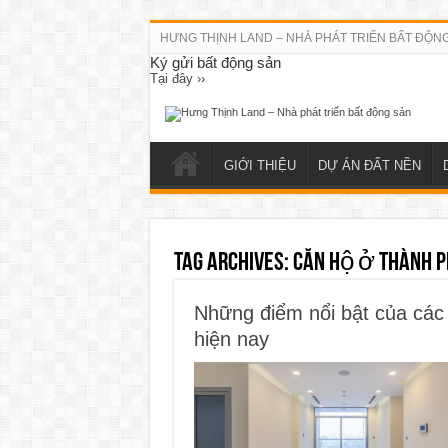
HƯNG THỊNH LAND – NHÀ PHÁT TRIỂN BẤT ĐỘN
Ký gửi bất động sản
Tại đây ››
GIỚI THIỆU
DỰ ÁN ĐẤT NỀN
Tag Archives:
căn hộ ở thành 
Những điểm nổi bật của các
hiện nay