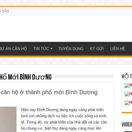
G SẢN
DỰ ÁN CĂN HỘ
TIN TỨC
TUYỂN DỤNG
KÝ GỬI
LIÊN HỆ
phố mới Bình Dương
HỖ 
H
 căn hộ ở thành phố mới Bình Dương
H
H
Hiện nay Bình Dương đang ngày càng phát triển
hơn với những dịch vụ tiện ích cuộc sống và kinh
tế. Trong đó, sự phát triển của nhà đất và các căn
VIDEO
hộ chung cư, biệt thự đang ngày càng mọc lên