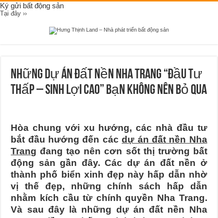
Ký gửi bất động sản
Tại đây ››
Những dự án đất nền Nha Trang “đầu tư
thấp – sinh lợi cao” bạn không nên bỏ qua
Hòa chung với xu hướng, các nhà đầu tư
bắt đầu hướng đến các
dự án đất nền Nha
Trang
đang tạo nên cơn sốt thị trường bất
động sản gần đây. Các dự án đất nền ở
thành phố biển xinh đẹp này hấp dẫn nhờ
vị thế đẹp, những chính sách hấp dẫn
nhằm kích cầu từ chính quyền Nha Trang.
Và sau đây là những dự án đất nền Nha