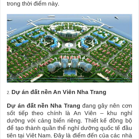
trong thời điểm này.
Dự án đất nền An Viên Nha Trang
Dự án đất nền Nha Trang
đang gây nên cơn
sốt tiếp theo chính là An Viên – khu nghỉ
dưỡng với cảng biển riêng. Thiết kế đồng bộ
để tạo thành quần thể nghỉ dưỡng quốc tế đầu
tiên tại Viêt Nam. Đây là điểm đến của các nhà