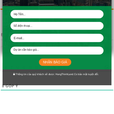
5/5 - (2 bình chọn)
Subscribe
NHẬN BÁO GIÁ
{}
[+]
Thông tin của quý khách sẽ được HungThinhLand.Co bảo mật tuyệt đối.
0
GÓP Ý