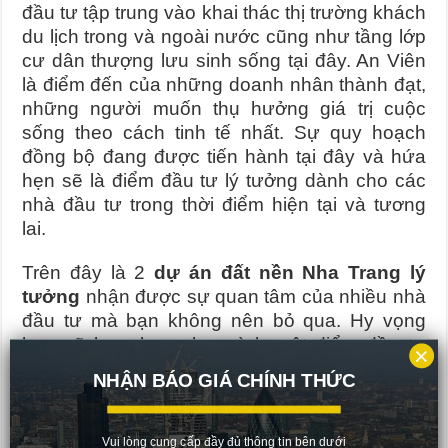
đầu tư tập trung vào khai thác thị trường khách
du lịch trong và ngoài nước cũng như tầng lớp
cư dân thượng lưu sinh sống tại đây. An Viên
là điểm đến của những doanh nhân thành đạt,
những người muốn thụ hưởng giá trị cuộc
sống theo cách tinh tế nhất. Sự quy hoạch
đồng bộ đang được tiến hành tại đây và hứa
hẹn sẽ là điểm đầu tư lý tưởng dành cho các
nhà đầu tư trong thời điểm hiện tại và tương
lai.
Trên đây là 2
dự án đất nền Nha Trang lý
tưởng
nhận được sự quan tâm của nhiều nhà
đầu tư mà bạn không nên bỏ qua. Hy vọng
bạn sẽ lựa chọn cho mình một điểm đầu tư
×
thông thái để đem đến giá trị lớn trong tương
NHẬN BÁO GIÁ CHÍNH THỨC
lai.
Vui lòng cung cấp đầy đủ thông tin bên dưới