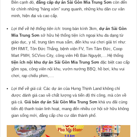
Bên cạnh đó,
đẳng cấp dự án Sài Gòn Mia Trung Sơn
còn đến
từ chính những “hàng xóm” xung quanh, những khu dân cư văn
minh, hiện đại và cao cấp.
Lợi thế về hệ thống tiện ích:
trong bán kính 3km,
dự án Sài Gòn
Mia Trung Sơn
sở hữu hệ thống tiện ích ngoại khu đa dạng từ
giáo dục, y tế, trung tâm mua sắm, đến khu vui chơi giải trí như:
ĐH RMIT, Tôn Đức Thắng, bệnh viện FV, Tim Tâm Đức, Coop
Mart PMH, SCVivo City, công viên Hồ Bán Nguyệt,….Hệ thống
tiện ích nội khu dự án Sài Gòn Mia Trung Sơn
đặc biệt cao cấp
gồm spa, công viên nội khu, vườn nướng BBQ, hồ bơi, khu vui
chơi, rạp chiếu phim,….
Lợi thế về giá cả:
Các dự án của Hưng Thịnh Land không chỉ
được đánh giá cao về chất lượng và tiến độ thi công, mà còn về
giá cả.
Giá bán dự án Sài Gòn Mia Trung Sơn
khá ưu đãi cùng
tiến độ thanh toán linh hoạt, mang đến nhiều cơ hội sở hữu không
gian sống mới, đẳng cấp cho cư dân thành phố.