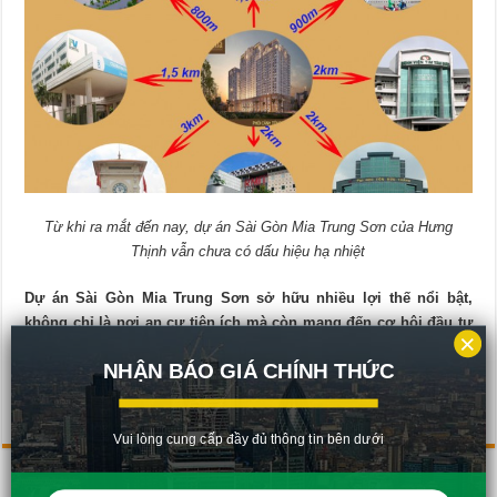
Từ khi ra mắt đến nay, dự án Sài Gòn Mia Trung Sơn của Hưng
Thịnh vẫn chưa có dấu hiệu hạ nhiệt
Dự án Sài Gòn Mia Trung Sơn
sở hữu nhiều lợi thế nổi bật,
không chỉ là nơi an cư tiện ích mà còn mang đến cơ hội đầu tư
×
nhiều tiềm năng
NHẬN BÁO GIÁ CHÍNH THỨC
Rate this post
Vui lòng cung cấp đầy đủ thông tin bên dưới