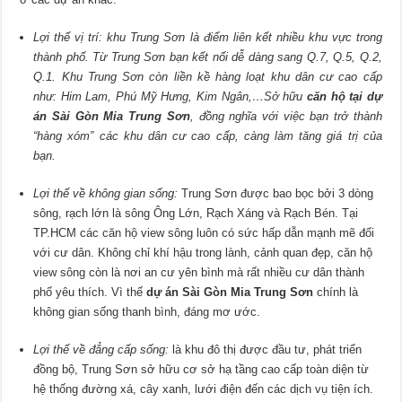
Lợi thế vị trí:
khu Trung Sơn là điểm liên kết nhiều khu vực trong
thành phố. Từ Trung Sơn bạn kết nối dễ dàng sang Q.7, Q.5, Q.2,
Q.1. Khu Trung Sơn còn liền kề hàng loạt khu dân cư cao cấp
như: Him Lam, Phú Mỹ Hưng, Kim Ngân,…Sở hữu
căn hộ tại dự
án Sài Gòn Mia Trung Sơn
, đồng nghĩa với việc bạn trở thành
“hàng xóm” các khu dân cư cao cấp, càng làm tăng giá trị của
bạn.
Lợi thế về không gian sống:
Trung Sơn được bao bọc bởi 3 dòng
sông, rạch lớn là sông Ông Lớn, Rạch Xáng và Rạch Bén. Tại
TP.HCM các căn hộ view sông luôn có sức hấp dẫn mạnh mẽ đối
với cư dân. Không chỉ khí hậu trong lành, cảnh quan đẹp, căn hộ
view sông còn là nơi an cư yên bình mà rất nhiều cư dân thành
phố yêu thích. Vì thế
dự án Sài Gòn Mia Trung Sơn
chính là
không gian sống thanh bình, đáng mơ ước.
Lợi thế về đẳng cấp sống:
là khu đô thị được đầu tư, phát triển
đồng bộ, Trung Sơn sở hữu cơ sở hạ tầng cao cấp toàn diện từ
hệ thống đường xá, cây xanh, lưới điện đến các dịch vụ tiện ích.