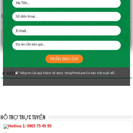
Subscribe
NHẬN BÁO GIÁ
0
GÓP Ý
Thông tin của quý khách sẽ được HungThinhLand.Co bảo mật tuyệt đối.
HỖ TRỢ TRỰC TUYẾN
Hotline 1:
0903 75 45 95