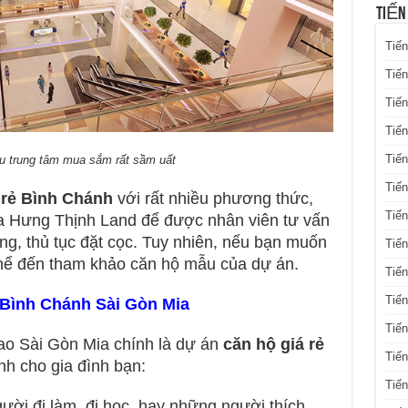
TIẾN
Tiến
Tiến
Tiến
Tiế
Tiến
u trung tâm mua sắm rất sầm uất
Tiế
 rẻ Bình Chánh
với rất nhiều phương thức,
Tiến
của Hưng Thịnh Land để được nhân viên tư vấn
g, thủ tục đặt cọc. Tuy nhiên, nếu bạn muốn
Tiến
thể đến tham khảo căn hộ mẫu của dự án.
Tiến
Tiến
 Bình Chánh Sài Gòn Mia
Tiến
ao Sài Gòn Mia chính là dự án
căn hộ giá rẻ
Tiế
h cho gia đình bạn:
Tiế
người đi làm, đi học, hay những người thích