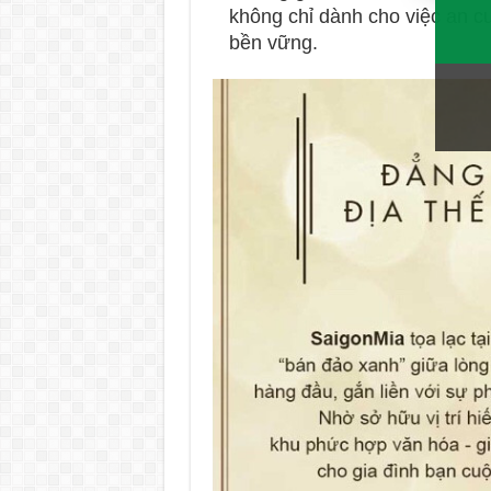
không chỉ dành cho việc an cư,
bền vững.