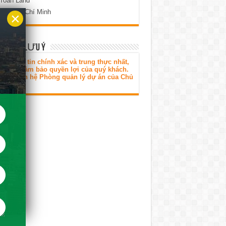
 Toàn Land
 Phố Hồ Chí Minh
×
H HÀNG LƯU Ý
ó thông tin chính xác và trung thực nhất,
g thời đảm bảo quyền lợi của quý khách.
 lòng liên hệ Phòng quản lý dự án của Chủ
tư.