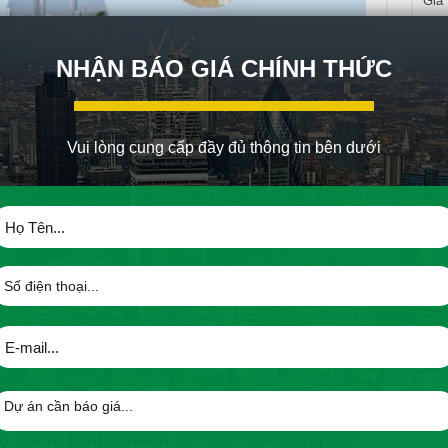
Gia
Nhà
NHẬN BÁO GIÁ CHÍNH THỨC
KHÁC
à căn hộ giá rẻ Bình Chánh sở hữu vị trí đẹp
Để c
đồn
 án Sài Gòn Mia có 3 mặt view sông tạo cảm
Vui lòng cung cấp đầy đủ thông tin bên dưới
Vui
đầu 
n Cừ nối dài, giao với nhiều tuyến đường
i phút chạy xe để đến các khu trung tâm
c sống của cư dân mang chất lượng 5 sao.
ua sắm, khu vui chơi, phòng tập thể thao,
hu vườn trên không
tinh tế hòa cùng thiết kế thiên nhiên tạo điều
a cư dân.
ộ giá rẻ Bình Chánh
Sài Gòn Mia mang đến