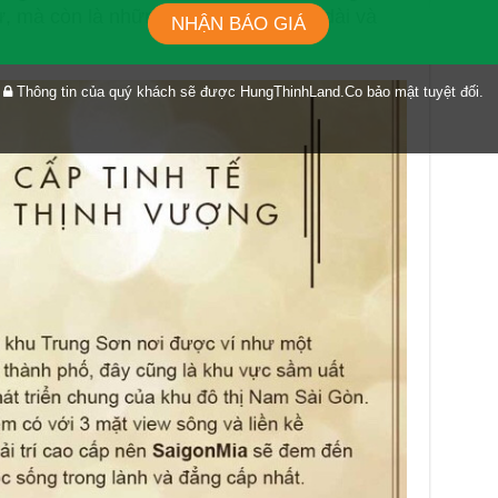
 mà còn là những giá trị kinh tế lâu dài và
NHẬN BÁO GIÁ
Thông tin của quý khách sẽ được HungThinhLand.Co bảo mật tuyệt đối.