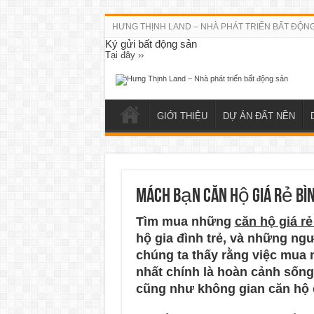
HƯNG THỊNH LAND – NHÀ PHÁT TRIỂN BẤT ĐỘN
Ký gửi bất động sản
Tại đây ››
GIỚI THIỆU
DỰ ÁN ĐẤT NỀN
Mách bạn căn hộ giá rẻ Bì
Tìm mua những
căn hộ giá r
hộ gia đình trẻ, và những ngư
chúng ta thấy rằng việc mua 
nhất chính là hoàn cảnh sống 
cũng như không gian căn hộ c