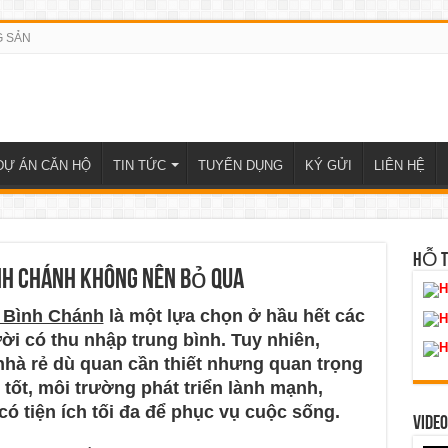
G SẢN
DỰ ÁN CĂN HỘ
TIN TỨC
TUYỂN DỤNG
KÝ GỬI
LIÊN HỆ
HỖ 
nh Chánh không nên bỏ qua
H
ẻ Bình Chánh
là một lựa chọn ở hầu hết các
H
ời có thu nhập trung bình. Tuy nhiên,
H
nhà rẻ dù quan cần thiết nhưng quan trọng
tốt, môi trường phát triển lành mạnh,
ó tiện ích tối đa để phục vụ cuộc sống.
VIDEO