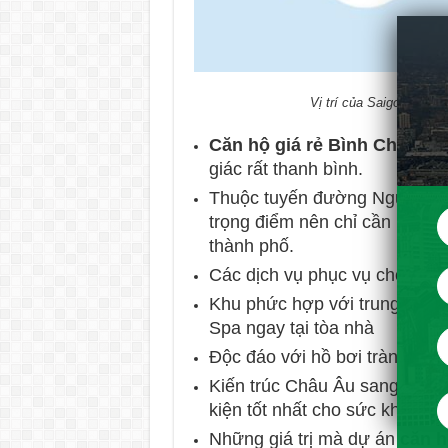
Vị trí của Saigon Mia l
Căn hộ giá rẻ Bình Chánh
dự
giác rất thanh bình.
Thuộc tuyến đường Nguyễn Vă
trọng điểm nên chỉ cần mất và
thành phố.
Các dịch vụ phục vụ cho cuộ
Khu phức hợp với trung tâm m
Spa ngay tại tòa nhà
Độc đáo với hồ bơi tràn và k
Kiến trúc Châu Âu sang trọng, 
kiện tốt nhất cho sức khỏe củ
Những giá trị mà dự án
căn h