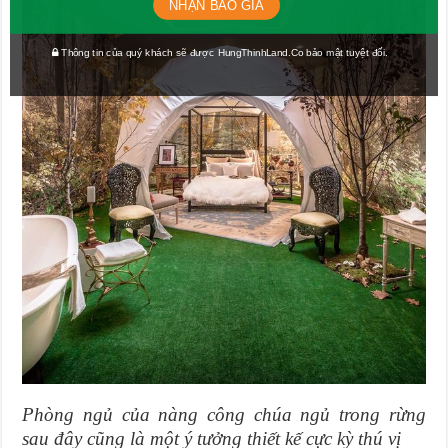
NHẬN BÁO GIÁ
Thông tin của quý khách sẽ được HungThinhLand.Co bảo mật tuyệt đối.
Phòng ngủ của nàng công chúa ngủ trong rừng
sau đây cũng là một ý tưởng thiết kế cực kỳ thú vị