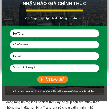
NHẬN BÁO GIÁ CHÍNH THỨC
Hồ sơ mua đất đã được bên cơ quan nhà đất chuyển qua, do đó, khi
có giấy hẹn thì bạn thẳng cơ quan thuế. Tiếp theo, bạn hoàn thành
thủ tục hồ sơ và lấy phiếu hẹn sổ đỏ.
Vui lòng cung cấp đầy đủ thông tin bên dưới
NHẬN BÁO GIÁ
Thông tin của quý khách sẽ được HungThinhLand.Co bảo mật tuyệt đối.
Mong rằng những kinh nghiệm trên đây sẽ giúp bạn tìm mua được
những mảnh
đất nền Nha Trang giá rẻ
cho gia đình mình nhé.