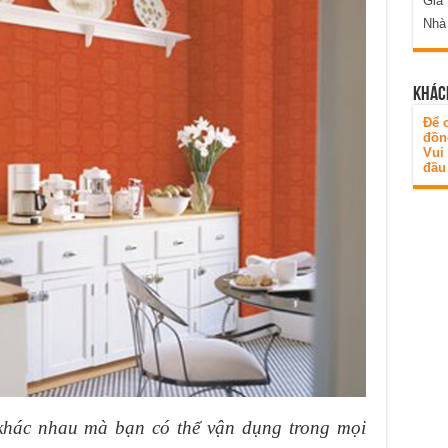
Gia
Nhà
KHÁC
Để c
đồn
Vui
đầu 
 khác nhau mà bạn có thể vận dụng trong mọi