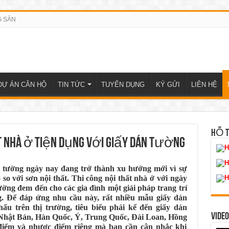
G SẢN
DỰ ÁN CĂN HỘ
TIN TỨC
TUYỂN DỤNG
KÝ GỬI
LIÊN HỆ
HỖ 
t nhà ở tiện dụng với giấy dán tường
H
H
 tường ngày nay đang trở thành xu hướng mới vì sự
 so với sơn nội thất. Thi công nội thất nhà ở với ngày
H
ường đem đến cho các gia đình một giải pháp trang trí
g. Để đáp ứng nhu cầu này, rất nhiều mẫu giấy dán
u trên thị trường, tiêu biểu phải kể đến giấy dán
VIDEO
 Nhật Bản, Hàn Quốc, Ý, Trung Quốc, Đài Loan, Hồng
iểm và nhược điểm riêng mà bạn cần cân nhắc khi