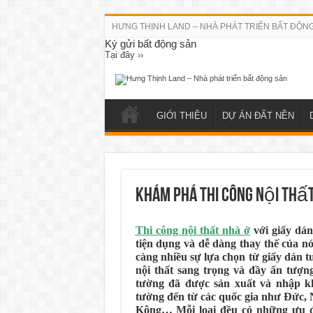
HƯNG THỊNH LAND – NHÀ PHÁT TRIỂN BẤT ĐỘN
Ký gửi bất động sản
Tại đây ››
GIỚI THIỆU
DỰ ÁN ĐẤT NỀN
Khám phá thi công nội thấ
Thi công nội thất nhà ở
với giấy dán
tiện dụng và dễ dàng thay thế của nó
càng nhiều sự lựa chọn từ giấy dán t
nội thất sang trọng và đầy ấn tượn
tường đã được sản xuất và nhập khẩ
tường đến từ các quốc gia như Đức,
Kông… Mỗi loại đều có những ưu đ