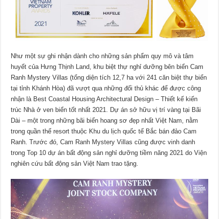
Như một sự ghi nhận dành cho những sản phẩm quy mô và tâm
huyết của Hưng Thịnh Land, khu biệt thự nghỉ dưỡng bên biển Cam
Ranh Mystery Villas (tổng diện tích 12,7 ha với 241 căn biệt thự biển
tại tỉnh Khánh Hòa) đã vượt qua những đối thủ khác để được công
nhận là Best Coastal Housing Architectural Design – Thiết kế kiến
trúc Nhà ở ven biển tốt nhất 2021. Dự án sở hữu vị trí vàng tại Bãi
Dài – một trong những bãi biển hoang sơ đẹp nhất Việt Nam, nằm
trong quần thể resort thuộc Khu du lịch quốc tế Bắc bán đảo Cam
Ranh. Trước đó, Cam Ranh Mystery Villas cũng được vinh danh
trong Top 10 dự án bất động sản nghỉ dưỡng tiềm năng 2021 do Viện
nghiên cứu bất động sản Việt Nam trao tặng.