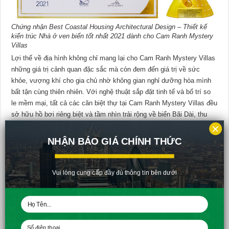
Chứng nhận Best Coastal Housing Architectural Design – Thiết kế
kiến trúc Nhà ở ven biển tốt nhất 2021 dành cho Cam Ranh Mystery
Villas
Lợi thế về địa hình không chỉ mang lại cho Cam Ranh Mystery Villas
những giá trị cảnh quan đặc sắc mà còn đem đến giá trị về sức
khỏe, vượng khí cho gia chủ nhờ không gian nghỉ dưỡng hòa mình
bất tận cùng thiên nhiên. Với nghệ thuật sắp đặt tinh tế và bố trí so
le mềm mại, tất cả các căn biệt thự tại Cam Ranh Mystery Villas đều
sở hữu hồ bơi riêng biệt và tầm nhìn trải rộng về biển Bãi Dài, thu
×
trọn hơi thở tươi mát của đại dương.
NHẬN BÁO GIÁ CHÍNH THỨC
Vui lòng cung cấp đầy đủ thông tin bên dưới