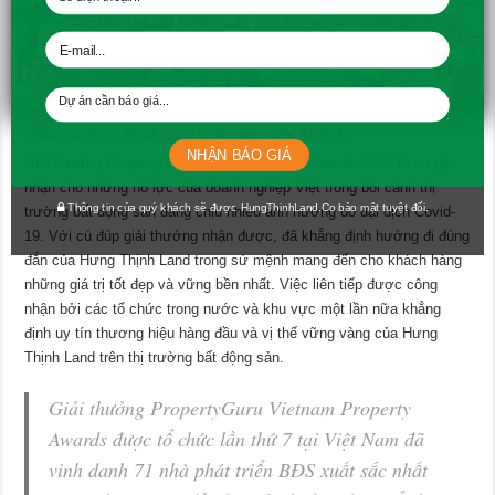
Toàn cảnh Khu biệt thự nghỉ dưỡng ven biển Cam Ranh Mystery
Villas do Hưng Thịnh Land phát triển. Ảnh: Minh Tú
NHẬN BÁO GIÁ
Giải thưởng PropertyGuru Vietnam Property Awards 2021 là sự ghi
nhận cho những nỗ lực của doanh nghiệp Việt trong bối cảnh thị
Thông tin của quý khách sẽ được HungThinhLand.Co bảo mật tuyệt đối.
trường bất động sản đang chịu nhiều ảnh hưởng do đại dịch Covid-
19. Với cú đúp giải thưởng nhận được, đã khẳng định hướng đi đúng
đắn của Hưng Thịnh Land trong sứ mệnh mang đến cho khách hàng
những giá trị tốt đẹp và vững bền nhất. Việc liên tiếp được công
nhận bởi các tổ chức trong nước và khu vực một lần nữa khẳng
định uy tín thương hiệu hàng đầu và vị thế vững vàng của Hưng
Thịnh Land trên thị trường bất động sản.
Giải thưởng PropertyGuru Vietnam Property
Awards được tổ chức lần thứ 7 tại Việt Nam đã
vinh danh 71 nhà phát triển BĐS xuất sắc nhất