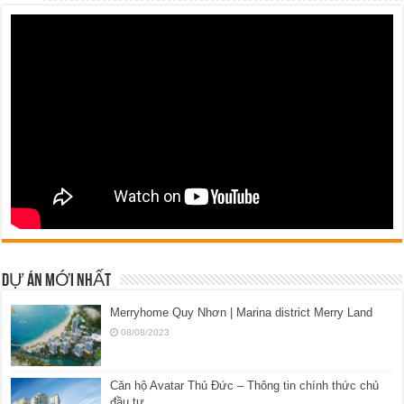
DỰ ÁN MỚI NHẤT
Merryhome Quy Nhơn | Marina district Merry Land
08/08/2023
Căn hộ Avatar Thủ Đức – Thông tin chính thức chủ
đầu tư