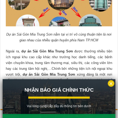
Dự án Sài Gòn Mia Trung Sơn nằm tại vị trí vô cùng thuận tiện là nơi
giao nhau của nhiều quận huyện phía Nam TP.HCM
Ngoài ra,
dự án Sài Gòn Mia Trung Sơn
được thưởng nhiều tiện
ích ngoại khu cao cấp khác như trường học danh tiếng, các bệnh
viện chuyên khoa, trung tâm thương mại, siêu thị, các công viên lớn
hay các trung tâm hội nghị,…
Chính bởi những tiện ích nội ngoại khu
vượt trội,
dự án Sài Gòn Mia Trung Sơn
xứng đáng là một nơi
sống lý tưởng, một kênh đầu tư hấp dẫn mà khách hàng không thể
×
bỏ qua.
NHẬN BÁO GIÁ CHÍNH THỨC
Rate this post
Vui lòng cung cấp đầy đủ thông tin bên dưới