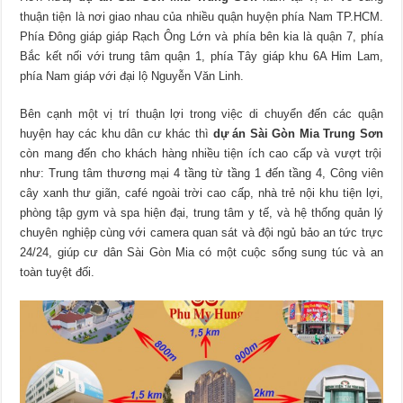
thuận tiện là nơi giao nhau của nhiều quận huyện phía Nam TP.HCM.
Phía Đông giáp giáp Rạch Ông Lớn và phía bên kia là quận 7, phía
Bắc kết nối với trung tâm quận 1, phía Tây giáp khu 6A Him Lam,
phía Nam giáp với đại lộ Nguyễn Văn Linh.
Bên cạnh một vị trí thuận lợi trong việc di chuyển đến các quận
huyện hay các khu dân cư khác thì
dự án Sài Gòn Mia Trung Sơn
còn mang đến cho khách hàng nhiều tiện ích cao cấp và vượt trội
như: Trung tâm thương mại 4 tầng từ tầng 1 đến tầng 4, Công viên
cây xanh thư giãn, café ngoài trời cao cấp, nhà trẻ nội khu tiện lợi,
phòng tập gym và spa hiện đại, trung tâm y tế, và hệ thống quản lý
chuyên nghiệp cùng với camera quan sát và đội ngủ bảo an tức trực
24/24, giúp cư dân Sài Gòn Mia có một cuộc sống sung túc và an
toàn tuyệt đối.