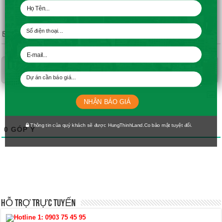
Subscribe
NHẬN BÁO GIÁ
Thông tin của quý khách sẽ được HungThinhLand.Co bảo mật tuyệt đối.
0
GÓP Ý
HỖ TRỢ TRỰC TUYẾN
Hotline 1:
0903 75 45 95