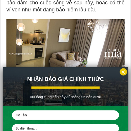
bảo đảm cho cuộc sống về sau này, hoặc có thể
ví von như một dạng bảo hiểm lâu dài.
×
NHẬN BÁO GIÁ CHÍNH THỨC
Vui lòng cung cấp đầy đủ thông tin bên dưới
Căn hộ với nhiều tiện ích hiện đại của dự án Sài Gòn Mia đáp ứng
chất lượng cuộc sống cao cấp
Nếu bạn mong muốn khám phá hết những điều